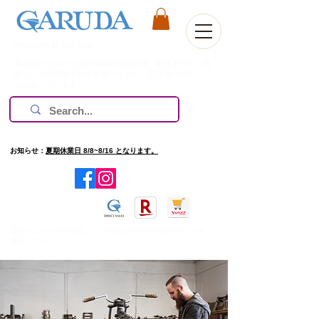
Welcome to Our Site
株式会社ガルーダは1981年の創業以来、欧米を中心に過
酷なレース環境で技術を磨いてきた、高評価のブランド
のみ扱っています。
お知らせ：
夏期休業日 8/8~8/16 となります。
​旧ホームページを確認したい場合は
http://www.garuda.ws
をご
確認ください。