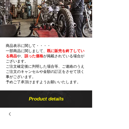
商品表示に関して・・・・
一部商品に関しまして、
既に販売を終了してい
る商品
や、
誤った価格
が掲載されている場合が
ございます。
ご注文確定後に判明した場合等、ご連絡のうえ
ご注文のキャンセルや金額の​訂正をさせて頂く
事がございます。
予めご了承頂けますようお願いいたします。
Product details