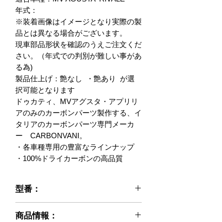
年式：

※装着画像はイメージとなり実際の製
品とは異なる場合がございます。

現車部品形状を確認のうえご注文くだ
さい。（年式での判別が難しい事があ
る為)

製品仕上げ：艶なし  ・艶あり  が選
択可能となります

ドゥカティ、MVアグスタ・アプリリ
アのみのカーボンパーツ製作する、イ
タリアのカーボンパーツ専門メーカ
ー　CARBONVANI。

・各車種専用の豊富なラインナップ

・100%ドライカーボンの高品質
型番：
021-MVR-1213
商品情報：