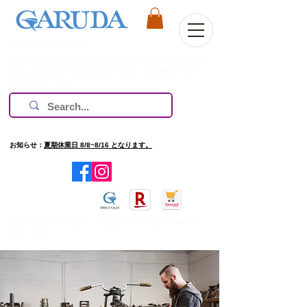
Welcome to Our Site
株式会社ガルーダは1981年の創業以来、欧米を中心に過
酷なレース環境で技術を磨いてきた、高評価のブランド
のみ扱っています。
お知らせ：
夏期休業日 8/8~8/16 となります。
​旧ホームページを確認したい場合は
http://www.garuda.ws
をご
確認ください。