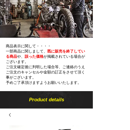
商品表示に関して・・・・
一部商品に関しまして、
既に販売を終了してい
る商品
や、
誤った価格
が掲載されている場合が
ございます。
ご注文確定後に判明した場合等、ご連絡のうえ
ご注文のキャンセルや金額の​訂正をさせて頂く
事がございます。
予めご了承頂けますようお願いいたします。
Product details