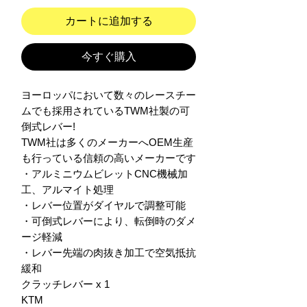
カートに追加する
今すぐ購入
ヨーロッパにおいて数々のレースチー
ムでも採用されているTWM社製の可
倒式レバー!

TWM社は多くのメーカーへOEM生産
も行っている信頼の高いメーカーです

・アルミニウムビレットCNC機械加
工、アルマイト処理

・レバー位置がダイヤルで調整可能

・可倒式レバーにより、転倒時のダメ
ージ軽減

・レバー先端の肉抜き加工で空気抵抗
緩和

クラッチレバー x 1

KTM
