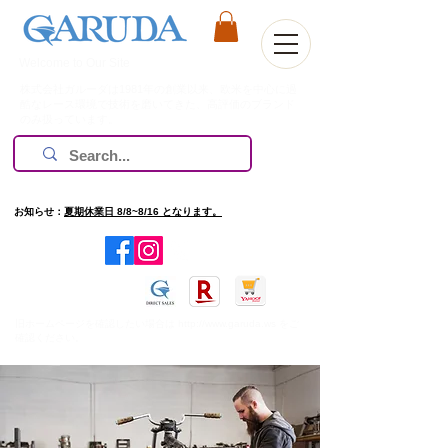
Welcome to Our Site
株式会社ガルーダは1981年の創業以来、欧米を中心に過
酷なレース環境で技術を磨いてきた、高評価のブランド
のみ扱っています。
お知らせ：
夏期休業日 8/8~8/16 となります。
​旧ホームページを確認したい場合は
http://www.garuda.ws
をご
確認ください。