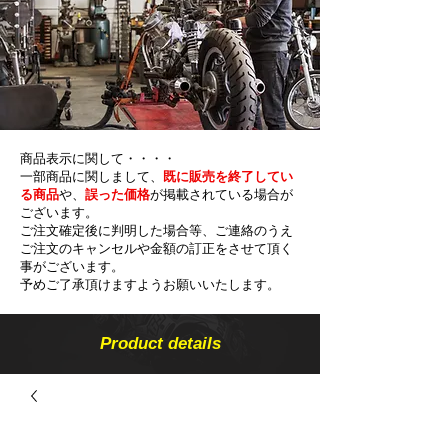
商品表示に関して・・・・
一部商品に関しまして、
既に販売を終了してい
る商品
や、
誤った価格
が掲載されている場合が
ございます。
ご注文確定後に判明した場合等、ご連絡のうえ
ご注文のキャンセルや金額の​訂正をさせて頂く
事がございます。
予めご了承頂けますようお願いいたします。
Product details