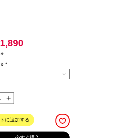
価
1,890
格
込み
長さ
*
トに追加する
今すぐ購入