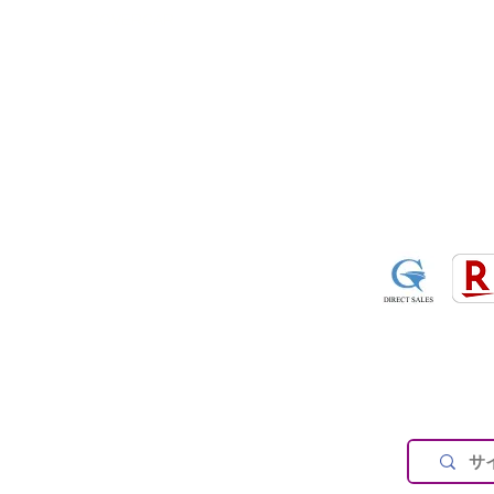
​・
Air Garage
・
AirPontoon
・
COVERCAR
ON
営業時間：午前9：3
休業日：土日祝祭