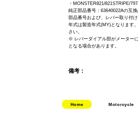
・MONSTER821/821STRIPE/797/79
純正部品番号：63640022Aの互換
部品番号および、レバー取り付け
年式は製造年式(MY)となりま
さい。

※ レバーダイアル部がメーター
となる場合があります。
備考：
Home
Motorcycle
​​・
bitubo
​・
HOME
​・
FRANDO
​・
ABOUT US
・
TERMIGNONI
・お問い合わせ
・
JETPRIME
​・
採用情報
・
TWM