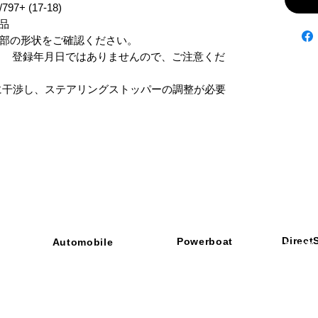
7+ (17-18)

品　

部の形状をご確認ください。

す。　登録年月日ではありませんので、ご注意くだ
に干渉し、ステアリングストッパーの調整が必要
Direct
Powerboat
Automobile
■ SHOP
・ご利用
​・
GOODRIDGE
​・
SPRINTFILTER
​​・
特定商
​・
NEWTON
​・
STACK
・STACK
​・
GOODRIDGE
・
Yaho
・NARDI
・
NEWTON
​・
楽天市
・MARCO