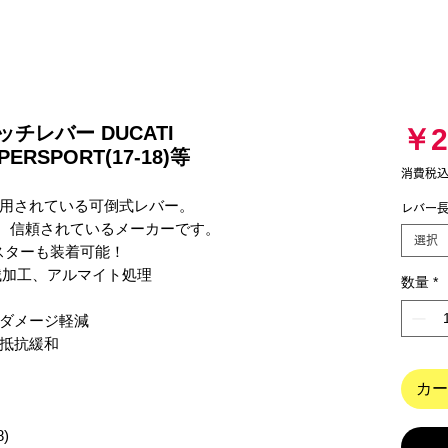
ッチレバー DUCATI
￥2
PERSPORT(17-18)等
消費税
用されている可倒式レバー。

レバー
、信頼されているメーカーです。

選択
ターも装着可能！

加工、アルマイト処理

数量
*
ダメージ軽減

抵抗緩和

カー
)
