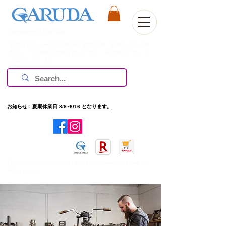
Welcome to Our Site
株式会社ガルーダは1981年の創業以来、欧米を中心に過
酷なレース環境で技術を磨いてきた、高評価のブランド
のみ扱っています。
お知らせ：
夏期休業日 8/8~8/16 となります。
​旧ホームページを確認したい場合は
http://www.garuda.ws
をご
確認ください。