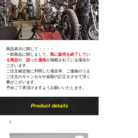
商品表示に関して・・・・
一部商品に関しまして、
既に販売を終了してい
る商品
や、
誤った価格
が掲載されている場合が
ございます。
ご注文確定後に判明した場合等、ご連絡のうえ
ご注文のキャンセルや金額の​訂正をさせて頂く
事がございます。
予めご了承頂けますようお願いいたします。
Product details