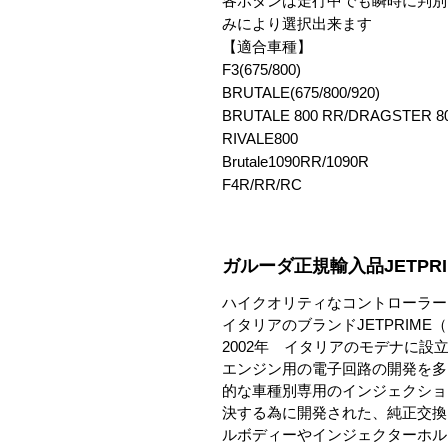
各ボタンは走行中でも瞬時に判別
みにより選択出来ます

【適合車種】

F3(675/800)

BRUTALE(675/800/920)

BRUTALE 800 RR/DRAGSTER 80
RIVALE800

Brutale1090RR/1090R

F4R/RR/RC
ガルーダ正規輸入品JETPRI
ハイクオリティなコントローラー
イタリアのブランドJETPRIM
2002年 イタリアのモデナに設立
エンジン用の電子回路の開発を多
的な車種別専用のインジェクション
決する為に開発された、純正交換
ルボディーやインジェクターホル