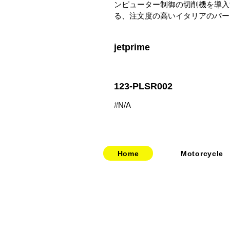
ンピューター制御の切削機を導入
る、注文度の高いイタリアのパー
jetprime
123-PLSR002
#N/A
Home
Motorcycle
​​・
bitubo
​・
HOME
​・
FRANDO
​・
ABOUT US
・
TERMIGNONI
・お問い合わせ
・
JETPRIME
​・
採用情報
・
TWM
​・
price-list
・STACK
・
SPEEDCARB