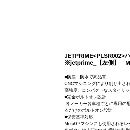
JETPRIME<PLSR0
※jetprime_【左側】 MV
■防塵・防水で高品質

CNCマシニングにより削り出され
高強度、コンパクトなスタイリッ
■完全ボルトオン設計

 各メーカー各車種ごとに専用の配線処理がされている為、純正コネクターに嵌め
るだけのボルトオン設計

■保安基準対応

MotoGPマシンにも使用されるレ