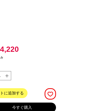
価
4,220
格
込み
トに追加する
今すぐ購入