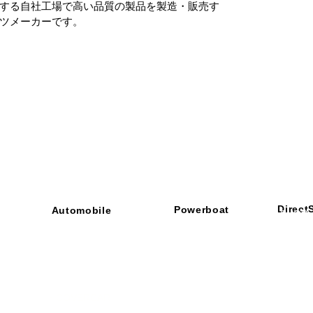
する自社工場で高い品質の製品を製造・販売す
ツメーカーです。
Direct
Powerboat
Automobile
■ SHOP
・ご利用
​・
GOODRIDGE
​・
SPRINTFILTER
​​・
特定商
​・
NEWTON
​・
STACK
・STACK
​・
GOODRIDGE
・
Yaho
・NARDI
・
NEWTON
​・
楽天市
・MARCO
​・
Air Garage
・
AirPontoon
・
COVERCAR
ON