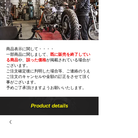
商品表示に関して・・・・
一部商品に関しまして、
既に販売を終了してい
る商品
や、
誤った価格
が掲載されている場合が
ございます。
ご注文確定後に判明した場合等、ご連絡のうえ
ご注文のキャンセルや金額の​訂正をさせて頂く
事がございます。
予めご了承頂けますようお願いいたします。
Product details