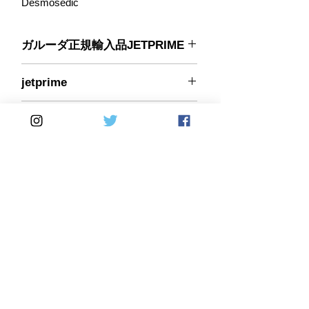
Desmosedic
ガルーダ正規輸入品JETPRIME
ハイクオリティなコントローラー、ア
jetprime
ルミ削り出しパーツ多くラインナップ
する
イタリアのブランドJETPRIME（ジェ
123-PLS07
ットプライム）
#N/A
2002年 イタリアのモデナに設立さ
れた、ATV(4輪バギー)等のインジェ
クションエンジン用の電子回路の開発
を多く手掛け、 現在は、モーターサ
イクル用の簡易的な車種別専用のイン
ジェクションコントローラー
Home
DirectSales
（MEMJET)や、熱問題を解決する為
に開発された、純正交換タイプのウォ
■ SHOP
​・
HOME
・ご利用案内
ーターポンプ、拡大したスロットルボ
​・
ABOUT US
​​・
特定商取引法に基づく表記
・お問い合わせ
ディーやインジェクターホルダー等
​・
採用情報
独創的な様々製品を開発、最先端のコ
・
Yahoo!ショッピング店
​・
price-list