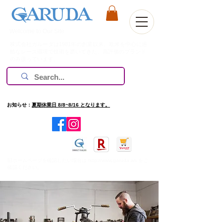
Welcome to Our Site
株式会社ガルーダは1981年の創業以来、欧米を中心に過
酷なレース環境で技術を磨いてきた、高評価のブランド
のみ扱っています。
お知らせ：
夏期休業日 8/8~8/16 となります。
​旧ホームページを確認したい場合は
http://www.garuda.ws
をご
確認ください。