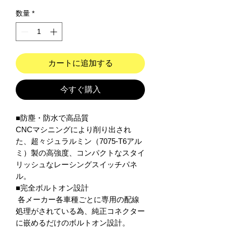
数量
*
カートに追加する
今すぐ購入
■防塵・防水で高品質

CNCマシニングにより削り出され
た、超々ジュラルミン（7075-T6アル
ミ）製の高強度、コンパクトなスタイ
リッシュなレーシングスイッチパネ
ル。

■完全ボルトオン設計

 各メーカー各車種ごとに専用の配線
処理がされている為、純正コネクター
に嵌めるだけのボルトオン設計。
