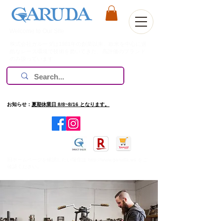
Welcome to Our Site
株式会社ガルーダは1981年の創業以来、欧米を中心に過
酷なレース環境で技術を磨いてきた、高評価のブランド
のみ扱っています。
お知らせ：
夏期休業日 8/8~8/16 となります。
​旧ホームページを確認したい場合は
http://www.garuda.ws
をご
確認ください。