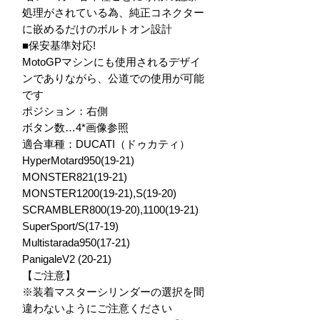
処理がされている為、純正コネクター
に嵌めるだけのボルトオン設計

■保安基準対応!

MotoGPマシンにも使用されるデザイ
ンでありながら、公道での使用が可能
です

ポジション：右側

ボタン数…4*画像参照

適合車種：DUCATI（ドゥカティ）

HyperMotard950(19-21)

MONSTER821(19-21)

MONSTER1200(19-21),S(19-20)

SCRAMBLER800(19-20),1100(19-21)

SuperSport/S(17-19)

Multistarada950(17-21)

PanigaleV2 (20-21)

【ご注意】

※装着マスターシリンダーの選択を間
違わないようにご注意ください
