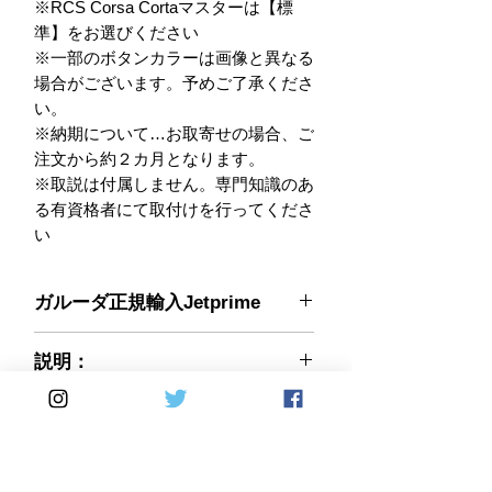
※RCS Corsa Cortaマスターは【標
準】をお選びください

※一部のボタンカラーは画像と異なる
場合がございます。予めご了承くださ
い。

※納期について…お取寄せの場合、ご
注文から約２カ月となります。

※取説は付属しません。専門知識のあ
る有資格者にて取付けを行ってくださ
い
ガルーダ正規輸入Jetprime
ハイクオリティなコントローラー、ア
説明：
ルミ削り出しパーツ多くラインナップ
する
ファクトリーレーサーにも多く採用さ
イタリアのブランドJETPRIME（ジェ
jetprime
れるJETPRIME製レーシングスイッチ
ットプライム）
確実な操作感とレーシーな雰囲気のデ
#N/A
2002年 イタリアのモデナに設立さ
ザインで人気上昇中のパーツです
123-PLD006-PLDB006
れた、ATV(4輪バギー)等のインジェ