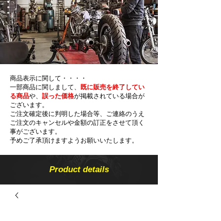
商品表示に関して・・・・
一部商品に関しまして、
既に販売を終了してい
る商品
や、
誤った価格
が掲載されている場合が
ございます。
ご注文確定後に判明した場合等、ご連絡のうえ
ご注文のキャンセルや金額の​訂正をさせて頂く
事がございます。
予めご了承頂けますようお願いいたします。
Product details