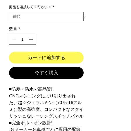
商品を選択してください：
*
数量
*
カートに追加する
今すぐ購入
■防塵・防水で高品質!

CNCマシニングにより削り出され
た、超々ジュラルミン（7075-T6アル
ミ）製の高強度、コンパクトなスタイ
リッシュなレーシングスイッチパネル

■完全ボルトオン設計!

 各メーカー各車種ごとに専用の配線