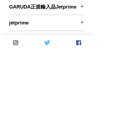
GARUDA正規輸入品Jetprime
■適合車種■
jetprime
BRUTALE(750cc)03-05
BRUTALE(910cc)05-08
BRUTALE 675/800-RR-
123-MR001
DRAGSTER(675cc)12-17
#N/A
BRUTALE 675/800-RR-PIRELLI-
AMERICA-RC(675cc)16-20
BRUTALE 920-990R-
1090RR(920cc)10-11
BRUTALE 989R-1078RR(900cc)08
BRUTALE 1090/1090R/RR-
Home
DirectSales
CORSA(1090cc)13-15
BRUTALE DRAGSTERRR(800cc)18-
■ SHOP
​・
HOME
・ご利用案内
20
​・
ABOUT US
​​・
特定商取引法に基づく表記
・お問い合わせ
BRUTALE R/RR(1090cc)12
​・
採用情報
F3 675-ORO-800-AGO-RC(675cc)12-
・
Yahoo!ショッピング店
​・
price-list
​・
楽天市場店
18
F4 (750cc)99-00