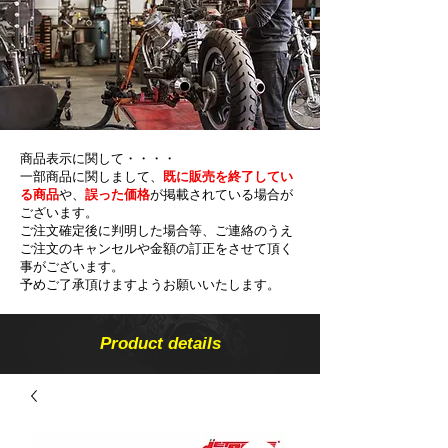
商品表示に関して・・・・
一部商品に関しまして、
既に販売を終了してい
る商品
や、
誤った価格
が掲載されている場合が
ございます。
ご注文確定後に判明した場合等、ご連絡のうえ
ご注文のキャンセルや金額の​訂正をさせて頂く
事がございます。
予めご了承頂けますようお願いいたします。
Product details