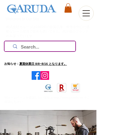
Welcome to Our Site
株式会社ガルーダは1981年の創業以来、欧米を中心に過
酷なレース環境で技術を磨いてきた、高評価のブランド
のみ扱っています。
お知らせ：
夏期休業日 8/8~8/16 となります。
​旧ホームページを確認したい場合は
http://www.garuda.ws
をご
確認ください。