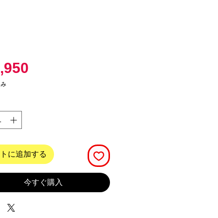
価
,950
格
込み
トに追加する
今すぐ購入