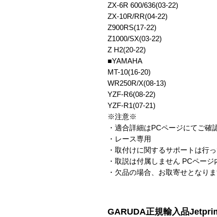
ZX-6R 600/636(03-22) 

ZX-10R/RR(04-22)

Z900RS(17-22)

Z1000/SX(03-22)

Z H2(20-22)

■YAMAHA

MT-10(16-20)

WR250R/X(08-13)

YZF-R6(08-22)

YZF-R1(07-21)

※注意※

・適合詳細はPCページにてご確認
・レース専用

・取付けに関するサポートは行っ
・取説は付属しません PCページ
・欠品の場合、お取寄せとなりま
GARUDA正規輸入品Jetpri