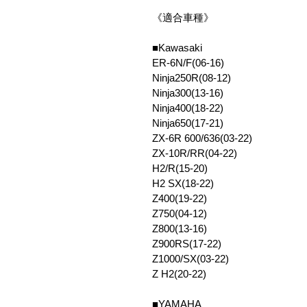
《適合車種》
■Kawasaki
ER-6N/F(06-16)
Ninja250R(08-12)
Ninja300(13-16)
Ninja400(18-22)
Ninja650(17-21)
ZX-6R 600/636(03-22)
ZX-10R/RR(04-22)
H2/R(15-20)
H2 SX(18-22)
Z400(19-22)
Z750(04-12)
Z800(13-16)
Z900RS(17-22)
Z1000/SX(03-22)
Z H2(20-22)
■YAMAHA