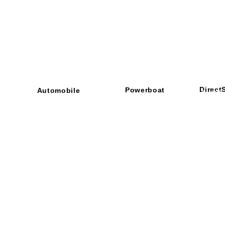
Direct
Powerboat
Automobile
■ SHOP
・ご利用
​・
GOODRIDGE
​・
SPRINTFILTER
​​・
特定商
​・
NEWTON
​・
STACK
・STACK
​・
GOODRIDGE
・
Yaho
・NARDI
・
NEWTON
​・
楽天市
・MARCO
​・
Air Garage
・
AirPontoon
・
COVERCAR
ON
営業時間：午前9：3