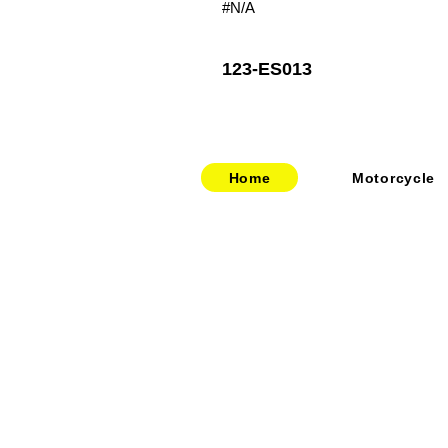
#N/A
123-ES013
Home
Motorcycle
​​・
bitubo
​・
HOME
​・
FRANDO
​・
ABOUT US
・
TERMIGNONI
・お問い合わせ
・
JETPRIME
​・
採用情報
・
TWM
​・
price-list
・STACK
・
SPEEDCARB
・
SURFLEX
・
CARBONVANI
・
EVR
​・
HAGON
・
GOODRIDGE
・
NEWTON
・
UPMAP