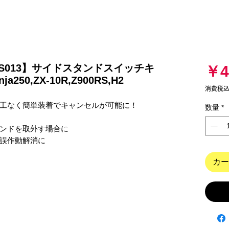
e_【ES013】サイドスタンドスイッチキ
￥4
a250,ZX-10R,Z900RS,H2
消費税
工なく簡単装着でキャンセルが可能に！

数量
*
ンドを取外す場合に

誤作動解消に

カー