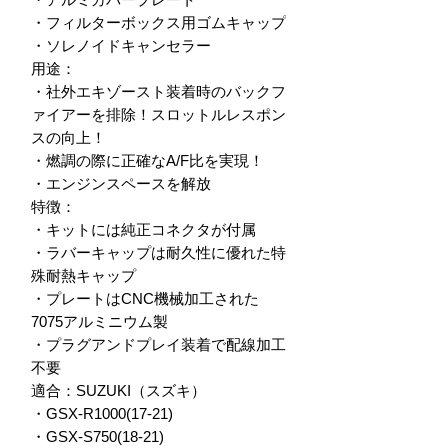
・フィルターボックス用ゴムキャップ

・ソレノイドキャンセラー

用途：

・社外エキゾースト装着時のバックフ
ァイアーを排除！スロットルレスポン
スの向上！

・燃調の際に正確なA/F比を実現！

・エンジンスペースを解放

特徴：

・キットには純正コネクタが付属

・ラバーキャップは耐久性に優れた特
殊耐熱キャップ

・プレートはCNC機械加工された
7075アルミニウム製

・プラグアンドプレイ装着で配線加工
不要

適合：SUZUKI（スズキ）

・GSX-R1000(17-21)

・GSX-S750(18-21)
