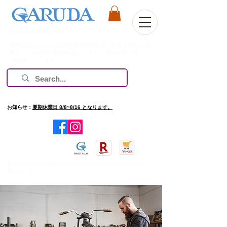
Welcome to Our Site
株式会社ガルーダは1981年の創業以来、欧米を中心に過
酷なレース環境で技術を磨いてきた、高評価のブランド
のみ扱っています。
お知らせ：
夏期休業日 8/8~8/16 となります。
​旧ホームページを確認したい場合は
http://www.garuda.ws
をご
確認ください。