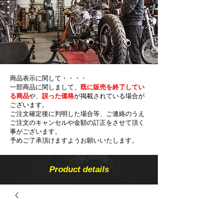
商品表示に関して・・・・
一部商品に関しまして、
既に販売を終了してい
る商品
や、
誤った価格
が掲載されている場合が
ございます。
ご注文確定後に判明した場合等、ご連絡のうえ
ご注文のキャンセルや金額の​訂正をさせて頂く
事がございます。
予めご了承頂けますようお願いいたします。
Product details