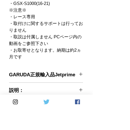
・GSX-S1000(16-21)

※注意※

・レース専用

・取付けに関するサポートは行ってお
りません

・取説は付属しません PCページ内の
動画をご参照下さい

・お取寄せとなります。納期は約2ヵ
月です
GARUDA正規輸入品Jetprime
■参考動画
説明：
簡単に二次エアカットが可能に！
jetprime
#N/A
すべてのジェットプライム製品は、イ
123-ESKIT08
タリアのモデナにある同社の技術施設