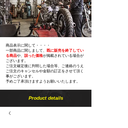
商品表示に関して・・・・
一部商品に関しまして、
既に販売を終了してい
る商品
や、
誤った価格
が掲載されている場合が
ございます。
ご注文確定後に判明した場合等、ご連絡のうえ
ご注文のキャンセルや金額の​訂正をさせて頂く
事がございます。
予めご了承頂けますようお願いいたします。
Product details