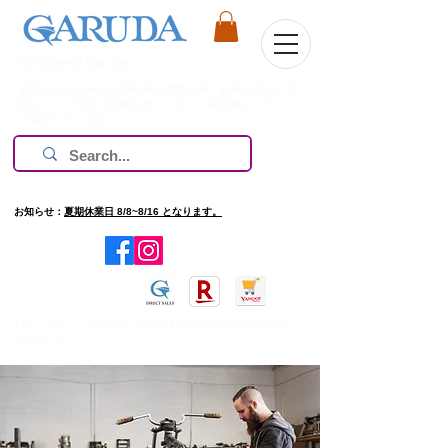
Welcome to Our Site
株式会社ガルーダは1981年の創業以来、欧米を中心に過
酷なレース環境で技術を磨いてきた、高評価のブランド
のみ扱っています。
お知らせ：
夏期休業日 8/8~8/16 となります。
​旧ホームページを確認したい場合は
http://www.garuda.ws
をご
確認ください。