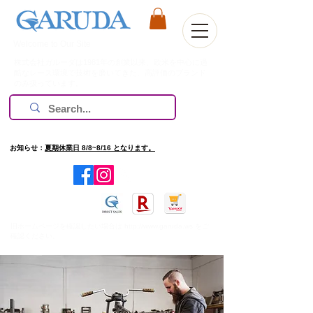
Welcome to Our Site
株式会社ガルーダは1981年の創業以来、欧米を中心に過
酷なレース環境で技術を磨いてきた、高評価のブランド
のみ扱っています。
お知らせ：
夏期休業日 8/8~8/16 となります。
​旧ホームページを確認したい場合は
http://www.garuda.ws
をご
確認ください。