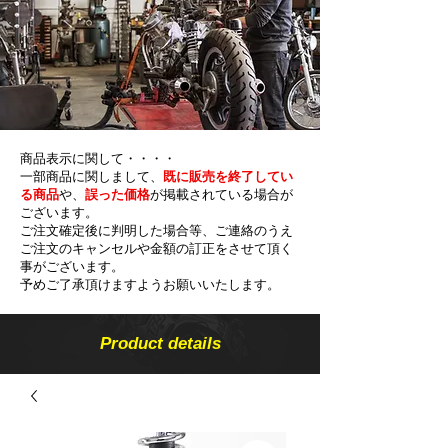
商品表示に関して・・・・
一部商品に関しまして、
既に販売を終了してい
る商品
や、
誤った価格
が掲載されている場合が
ございます。
ご注文確定後に判明した場合等、ご連絡のうえ
ご注文のキャンセルや金額の​訂正をさせて頂く
事がございます。
予めご了承頂けますようお願いいたします。
Product details