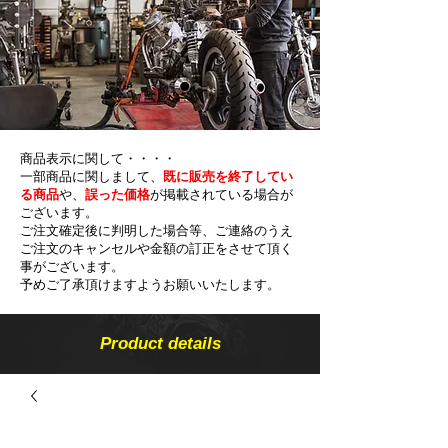
商品表示に関して・・・・
一部商品に関しまして、
既に販売を終了してい
る商品
や、
誤った価格
が掲載されている場合が
ございます。
ご注文確定後に判明した場合等、ご連絡のうえ
ご注文のキャンセルや金額の​訂正をさせて頂く
事がございます。
予めご了承頂けますようお願いいたします。
Product details