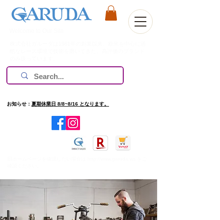
Welcome to Our Site
株式会社ガルーダは1981年の創業以来、欧米を中心に過
酷なレース環境で技術を磨いてきた、高評価のブランド
のみ扱っています。
お知らせ：
夏期休業日 8/8~8/16 となります。
​旧ホームページを確認したい場合は
http://www.garuda.ws
をご
確認ください。