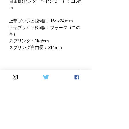
自由長(センター〜センター）：315ｍ
ｍ
上部ブッシュ径x幅：16φx24ｍｍ
下部ブッシュ径x幅：フォーク（コの
字）
スプリング：1kg/cm
スプリング自由長：214mm
HAGON:
■イギリス・カーリング社の伝統を引
保証：
き継いだスリムで美しいデザインのツ
インショック
安心の走行距離無制限の2年間保証付
■あらゆる温度範囲で確実に作動させ
き。
るようダブルシールされたモノチュー
(指定適合車以外への装着は保証対象
ブ構造のガスショック
外となります)
■各車種別に設定されたスプリングと
イギリス製リア・サスペンション
ブッシュによりボルトオンで装着が可