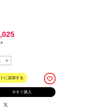
価
,025
格
込み
トに追加する
今すぐ購入