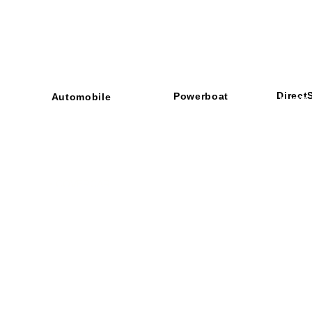
Direct
Powerboat
Automobile
■ SHOP
・ご利用
​・
GOODRIDGE
​・
SPRINTFILTER
​​・
特定商
​・
NEWTON
​・
STACK
・STACK
​・
GOODRIDGE
・
Yaho
・NARDI
・
NEWTON
​・
楽天市
・MARCO
​・
Air Garage
・
AirPontoon
・
COVERCAR
ON
営業時間：午前9：3
休業日：土日祝祭