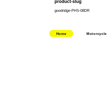
product-slug
goodridge-PHS-08DR
Home
Motorcycle
​​・
bitubo
​・
HOME
​・
FRANDO
​・
ABOUT US
・
TERMIGNONI
・お問い合わせ
・
JETPRIME
​・
採用情報
・
TWM
​・
price-list
・STACK
・
SPEEDCARB
・
SURFLEX
・
CARBONVANI
・
EVR
​・
HAGON
・
GOODRIDGE
・
NEWTON
・
UPMAP
・
RABACONDA
・
MISTRAL