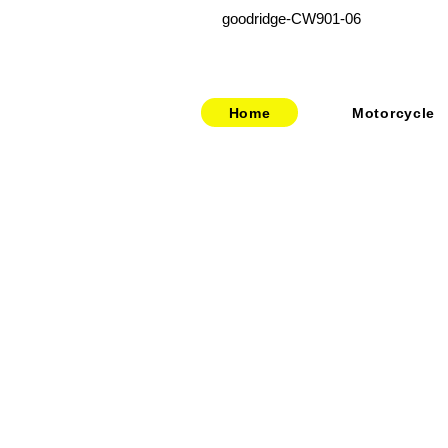
goodridge-CW901-06
Home
Motorcycle
​​・
bitubo
​・
HOME
​・
FRANDO
​・
ABOUT US
・
TERMIGNONI
・お問い合わせ
・
JETPRIME
​・
採用情報
・
TWM
​・
price-list
・STACK
・
SPEEDCARB
・
SURFLEX
・
CARBONVANI
・
EVR
​・
HAGON
・
GOODRIDGE
・
NEWTON
・
UPMAP
・
RABACONDA
・
MISTRAL
​・
Air Garage