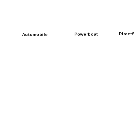
Direct
Powerboat
Automobile
■ SHOP
・ご利用
​・
GOODRIDGE
​・
SPRINTFILTER
​​・
特定商
​・
NEWTON
​・
STACK
・STACK
​・
GOODRIDGE
・
Yaho
・NARDI
・
NEWTON
​・
楽天市
・MARCO
​・
Air Garage
・
AirPontoon
・
COVERCAR
ON
営業時間：午前9：3
休業日：土日祝祭