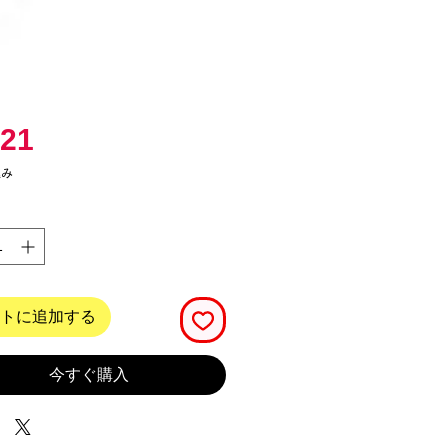
価
21
格
込み
トに追加する
今すぐ購入