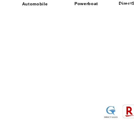
Direct
Powerboat
Automobile
■ SHOP
・ご利用
​・
GOODRIDGE
​・
SPRINTFILTER
​​・
特定商
​・
NEWTON
​・
STACK
・STACK
​・
GOODRIDGE
・
Yaho
・NARDI
・
NEWTON
​・
楽天市
・MARCO
​・
Air Garage
・
AirPontoon
・
COVERCAR
ON
営業時間：午前9：3
休業日：土日祝祭