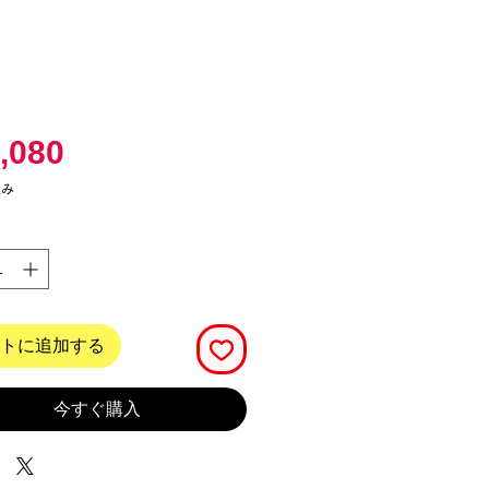
価
,080
格
込み
トに追加する
今すぐ購入