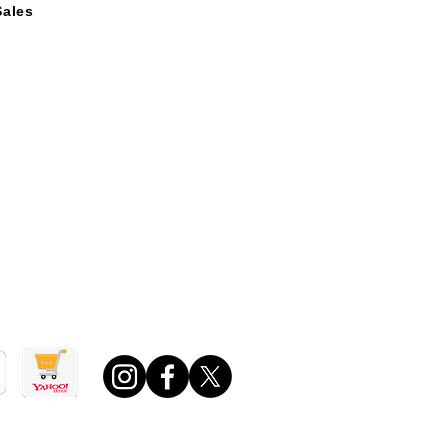
Sales
案内
取引法に基づく表記
o!ショッピング店
場店
0 ～ 午後6：00
日・年末年始・夏期休業日ほか定める休業日