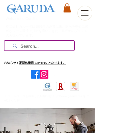
Welcome to Our Site
株式会社ガルーダは1981年の創業以来、欧米を中心に過
酷なレース環境で技術を磨いてきた、高評価のブランド
のみ扱っています。
お知らせ：
夏期休業日 8/8~8/16 となります。
​旧ホームページを確認したい場合は
http://www.garuda.ws
をご
確認ください。