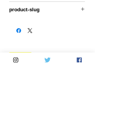
992-03-31SZ1
product-slug
goodridge-992-03-31SZ1
Home
DirectSales
■ SHOP
​・
HOME
・ご利用案内
​・
ABOUT US
​​・
特定商取引法に基づく表記
・お問い合わせ
​・
採用情報
・
Yahoo!ショッピング店
​・
price-list
​・
楽天市場店
Motorcycle
Automobile