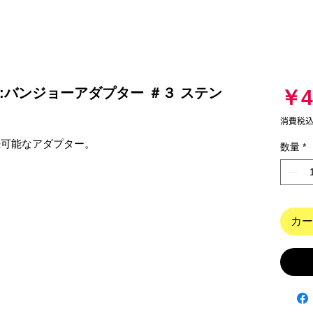
-03C:バンジョーアダプター ＃３ ステン
￥4
消費税
続可能なアダプター。

数量
*
カー