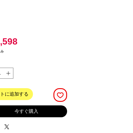
価
,598
格
込み
トに追加する
今すぐ購入