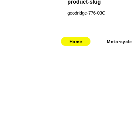
product-slug
goodridge-776-03C
Home
Motorcycle
​​・
bitubo
​・
HOME
​・
FRANDO
​・
ABOUT US
・
TERMIGNONI
・お問い合わせ
・
JETPRIME
​・
採用情報
・
TWM
​・
price-list
・STACK
・
SPEEDCARB
・
SURFLEX
・
CARBONVANI
・
EVR
​・
HAGON
・
GOODRIDGE
・
NEWTON
・
UPMAP
・
RABACONDA
・
MISTRAL