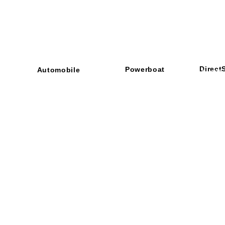
Direct
Powerboat
Automobile
■ SHOP
・ご利用
​・
GOODRIDGE
​・
SPRINTFILTER
​​・
特定商
​・
NEWTON
​・
STACK
・STACK
​・
GOODRIDGE
・
Yaho
・NARDI
・
NEWTON
​・
楽天市
・MARCO
​・
Air Garage
・
AirPontoon
・
COVERCAR
ON
営業時間：午前9：3
休業日：土日祝祭