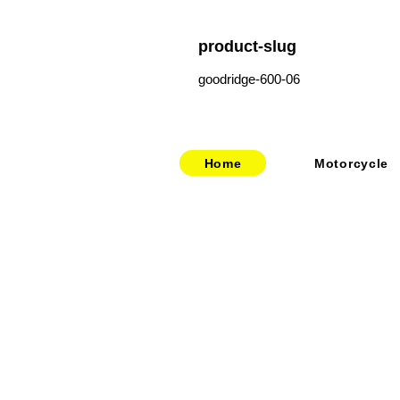
product-slug
goodridge-600-06
Home
Motorcycle
​​・
bitubo
​・
HOME
​・
FRANDO
​・
ABOUT US
・
TERMIGNONI
・お問い合わせ
・
JETPRIME
​・
採用情報
・
TWM
​・
price-list
・STACK
・
SPEEDCARB
・
SURFLEX
・
CARBONVANI
・
EVR
​・
HAGON
・
GOODRIDGE
・
NEWTON