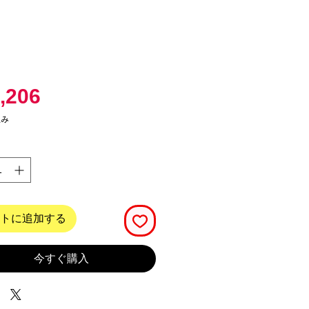
価
,206
格
込み
トに追加する
今すぐ購入