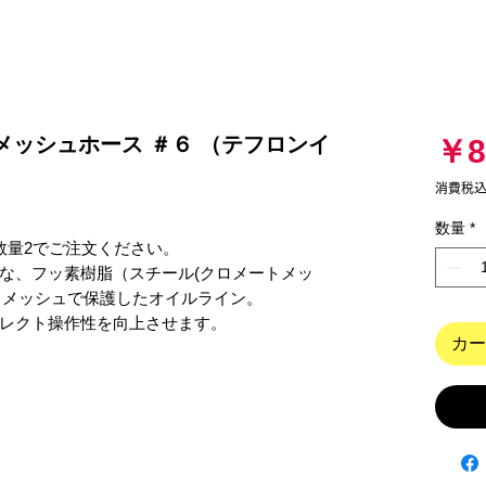
-06:メッシュホース ＃６ （テフロンイ
￥8
消費税
数量
*
量2でご注文ください。

な、フッ素樹脂（スチール(クロメートメッ
スメッシュで保護したオイルライン。

レクト操作性を向上させます。

カー