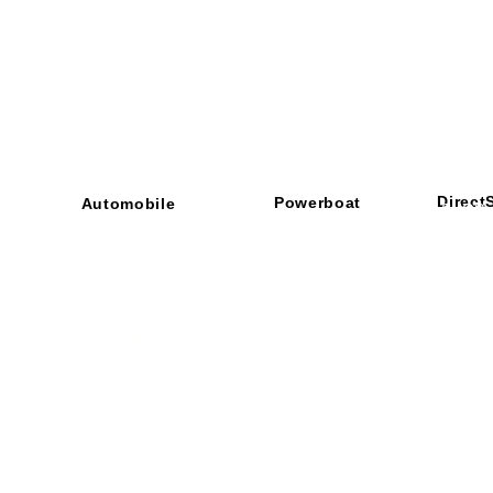
Direct
Powerboat
Automobile
■ SHOP
・ご利用
​・
GOODRIDGE
​・
SPRINTFILTER
​​・
特定商
​・
NEWTON
​・
STACK
・STACK
​・
GOODRIDGE
・
Yaho
・NARDI
・
NEWTON
​・
楽天市
・MARCO
​・
Air Garage
・
AirPontoon
・
COVERCAR
ON