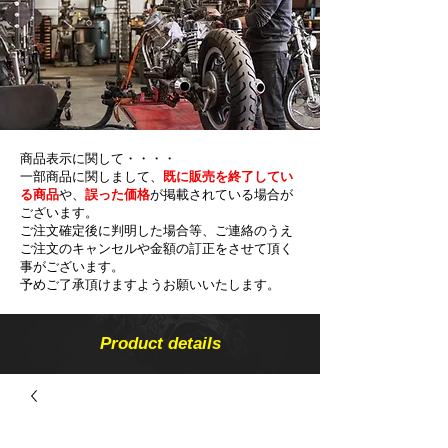
商品表示に関して・・・・
一部商品に関しまして、
既に販売を終了してい
る商品
や、
誤った価格
が掲載されている場合が
ございます。
ご注文確定後に判明した場合等、ご連絡のうえ
ご注文のキャンセルや金額の​訂正をさせて頂く
事がございます。
予めご了承頂けますようお願いいたします。
Product details