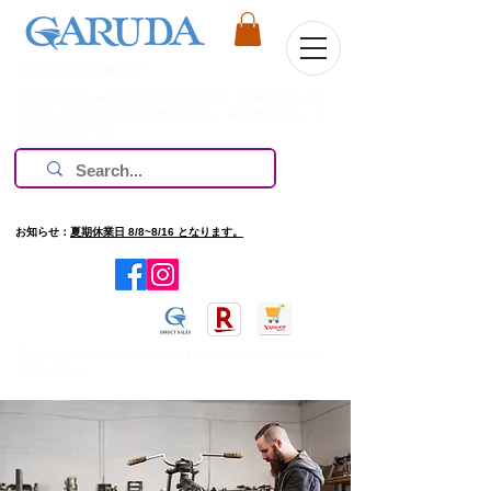
Welcome to Our Site
株式会社ガルーダは1981年の創業以来、欧米を中心に過
酷なレース環境で技術を磨いてきた、高評価のブランド
のみ扱っています。
お知らせ：
夏期休業日 8/8~8/16 となります。
​旧ホームページを確認したい場合は
http://www.garuda.ws
をご
確認ください。