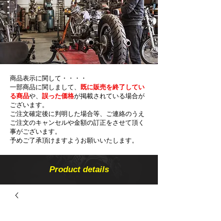
商品表示に関して・・・・
一部商品に関しまして、
既に販売を終了してい
る商品
や、
誤った価格
が掲載されている場合が
ございます。
ご注文確定後に判明した場合等、ご連絡のうえ
ご注文のキャンセルや金額の​訂正をさせて頂く
事がございます。
予めご了承頂けますようお願いいたします。
Product details