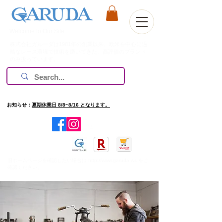
Welcome to Our Site
株式会社ガルーダは1981年の創業以来、欧米を中心に過
酷なレース環境で技術を磨いてきた、高評価のブランド
のみ扱っています。
お知らせ：
夏期休業日 8/8~8/16 となります。
​旧ホームページを確認したい場合は
http://www.garuda.ws
をご
確認ください。