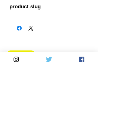
336-9006
product-slug
goodridge-336-9006
Home
DirectSales
■ SHOP
​・
HOME
・ご利用案内
​・
ABOUT US
​​・
特定商取引法に基づく表記
・お問い合わせ
​・
採用情報
・
Yahoo!ショッピング店
​・
price-list
​・
楽天市場店
Motorcycle
Automobile
​​・
bitubo
​・
SPRINTFILTER