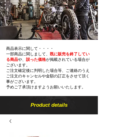
商品表示に関して・・・・
一部商品に関しまして、
既に販売を終了してい
る商品
や、
誤った価格
が掲載されている場合が
ございます。
ご注文確定後に判明した場合等、ご連絡のうえ
ご注文のキャンセルや金額の​訂正をさせて頂く
事がございます。
予めご了承頂けますようお願いいたします。
Product details