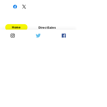
Home
DirectSales
■ SHOP
​・
HOME
・ご利用案内
​・
ABOUT US
​​・
特定商取引法に基づく表記
・お問い合わせ
​・
採用情報
・
Yahoo!ショッピング店
​・
price-list
​・
楽天市場店
Motorcycle
Automobile
​​・
bitubo
​・
SPRINTFILTER
​・
FRANDO
​・
STACK
・
TERMIGNONI
​・
GOODRIDGE
・
JETPRIME
・
NEWTON
・
TWM
​・
Air Garage