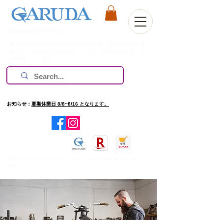
Welcome to Our Site
株式会社ガルーダは1981年の創業以来、欧米を中心に過
酷なレース環境で技術を磨いてきた、高評価のブランド
のみ扱っています。
お知らせ：
夏期休業日 8/8~8/16 となります。
​旧ホームページを確認したい場合は
http://www.garuda.ws
をご
確認ください。