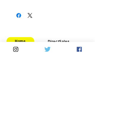
goodridge-236-0106
Home
DirectSales
■ SHOP
​・
HOME
・ご利用案内
​・
ABOUT US
​​・
特定商取引法に基づく表記
・お問い合わせ
​・
採用情報
・
Yahoo!ショッピング店
​・
price-list
​・
楽天市場店
Motorcycle
Automobile
​​・
bitubo
​・
SPRINTFILTER
​・
FRANDO
​・
STACK
・
TERMIGNONI
​・
GOODRIDGE