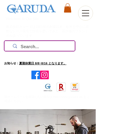
Welcome to Our Site
株式会社ガルーダは1981年の創業以来、欧米を中心に過
酷なレース環境で技術を磨いてきた、高評価のブランド
のみ扱っています。
お知らせ：
夏期休業日 8/8~8/16 となります。
​旧ホームページを確認したい場合は
http://www.garuda.ws
をご
確認ください。