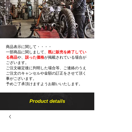
商品表示に関して・・・・
一部商品に関しまして、
既に販売を終了してい
る商品
や、
誤った価格
が掲載されている場合が
ございます。
ご注文確定後に判明した場合等、ご連絡のうえ
ご注文のキャンセルや金額の​訂正をさせて頂く
事がございます。
予めご了承頂けますようお願いいたします。
Product details