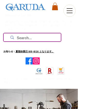
Welcome to Our Site
株式会社ガルーダは1981年の創業以来、欧米を中心に過
酷なレース環境で技術を磨いてきた、高評価のブランド
のみ扱っています。
お知らせ：
夏期休業日 8/8~8/16 となります。
​旧ホームページを確認したい場合は
http://www.garuda.ws
をご
確認ください。