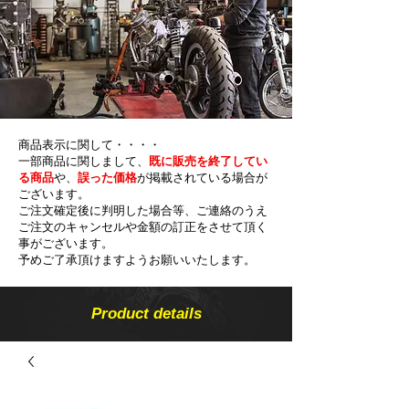
商品表示に関して・・・・
一部商品に関しまして、
既に販売を終了してい
る商品
や、
誤った価格
が掲載されている場合が
ございます。
ご注文確定後に判明した場合等、ご連絡のうえ
ご注文のキャンセルや金額の​訂正をさせて頂く
事がございます。
予めご了承頂けますようお願いいたします。
Product details