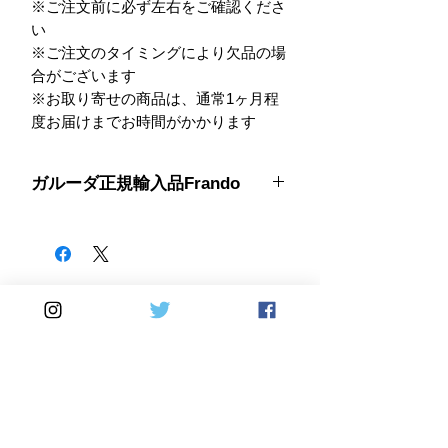
※ご注文前に必ず左右をご確認くださ
い 

※ご注文のタイミングにより欠品の場
合がございます

※お取り寄せの商品は、通常1ヶ月程
度お届けまでお時間がかかります
ガルーダ正規輸入品Frando
台湾 No.1ブレーキメーカー
Frando（フランドー）
ISO-9001-2000 TS-16949 EU認証を取
得している台湾ブレーキ工場で製造さ
れるラジアルマスターシリンダーや
キャリパーは、ストリートでの使用は
Home
DirectSales
もちろん、サーキット走行でもその実
力を存分に発揮します。
■ SHOP
​・
HOME
・ご利用案内
本国では主にスクーターカスタムパー
​・
ABOUT US
​​・
特定商取引法に基づく表記
・お問い合わせ
ツとして絶大な支持を受けており、日
​・
採用情報
本国内ではスクーターはもちろん、
・
Yahoo!ショッピング店