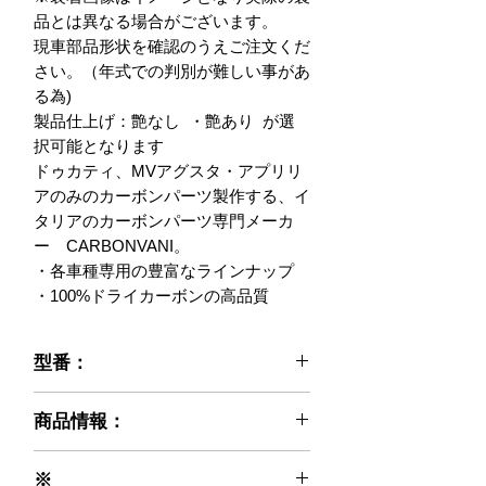
品とは異なる場合がございます。

現車部品形状を確認のうえご注文くだ
さい。（年式での判別が難しい事があ
る為)

製品仕上げ：艶なし  ・艶あり  が選
択可能となります

ドゥカティ、MVアグスタ・アプリリ
アのみのカーボンパーツ製作する、イ
タリアのカーボンパーツ専門メーカ
ー　CARBONVANI。

・各車種専用の豊富なラインナップ

・100%ドライカーボンの高品質
型番：
021-M-06
商品情報：
※ご注文前に必ずお読みください※
※