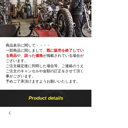
商品表示に関して・・・・
一部商品に関しまして、
既に販売を終了してい
る商品
や、
誤った価格
が掲載されている場合が
ございます。
ご注文確定後に判明した場合等、ご連絡のうえ
ご注文のキャンセルや金額の​訂正をさせて頂く
事がございます。
予めご了承頂けますようお願いいたします。
Product details