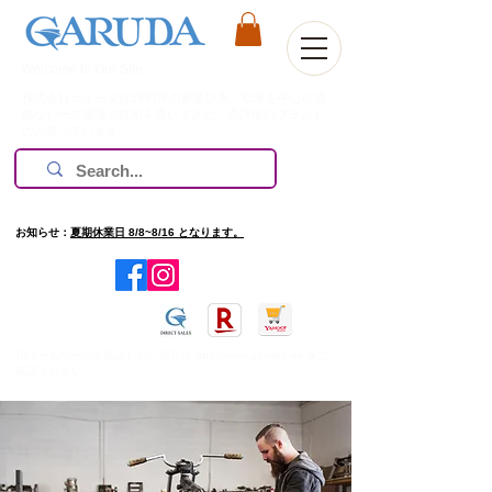
Welcome to Our Site
株式会社ガルーダは1981年の創業以来、欧米を中心に過
酷なレース環境で技術を磨いてきた、高評価のブランド
のみ扱っています。
お知らせ：
夏期休業日 8/8~8/16 となります。
​旧ホームページを確認したい場合は
http://www.garuda.ws
をご
確認ください。