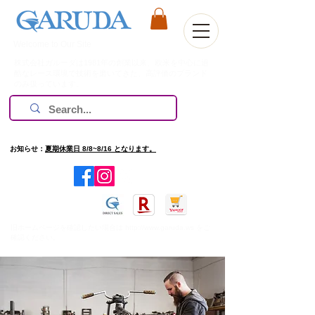
Welcome to Our Site
株式会社ガルーダは1981年の創業以来、欧米を中心に過
酷なレース環境で技術を磨いてきた、高評価のブランド
のみ扱っています。
お知らせ：
夏期休業日 8/8~8/16 となります。
​旧ホームページを確認したい場合は
http://www.garuda.ws
をご
確認ください。