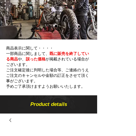
商品表示に関して・・・・
一部商品に関しまして、
既に販売を終了してい
る商品
や、
誤った価格
が掲載されている場合が
ございます。
ご注文確定後に判明した場合等、ご連絡のうえ
ご注文のキャンセルや金額の​訂正をさせて頂く
事がございます。
予めご了承頂けますようお願いいたします。
Product details