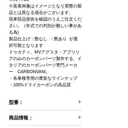
※装着画像はイメージとなり実際の製
品とは異なる場合がございます。

現車部品形状を確認のうえご注文くだ
さい。（年式での判別が難しい事があ
る為)

製品仕上げ：艶なし  ・艶あり  が選
択可能となります

ドゥカティ、MVアグスタ・アプリリ
アのみのカーボンパーツ製作する、イ
タリアのカーボンパーツ専門メーカ
ー　CARBONVANI。

・各車種専用の豊富なラインナップ

・100%ドライカーボンの高品質
型番：
021-MF3-09
商品情報：