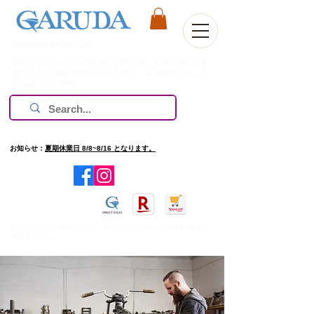
Welcome to Our Site
株式会社ガルーダは1981年の創業以来、欧米を中心に過
酷なレース環境で技術を磨いてきた、高評価のブランド
のみ扱っています。
お知らせ：
夏期休業日 8/8~8/16 となります。
​旧ホームページを確認したい場合は
http://www.garuda.ws
をご
確認ください。