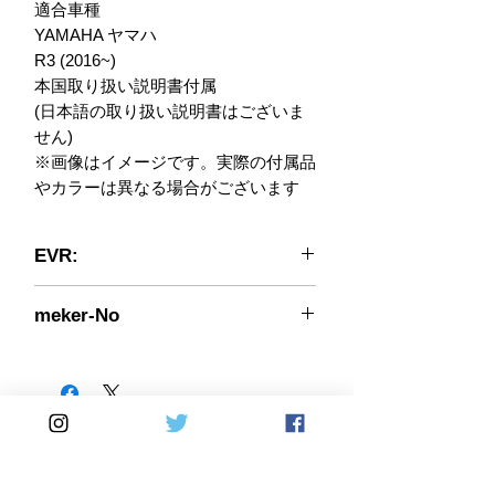
適合車種

YAMAHA ヤマハ

R3 (2016~)

本国取り扱い説明書付属

(日本語の取り扱い説明書はございま
せん)

※画像はイメージです。実際の付属品
やカラーは異なる場合がございます
EVR:
長年に渡るWSBKワールドスーパーバ
meker-No
イクWSSスーパースポーツ選手権参
戦の経験を活かすべく、1990年代に
fya-300
モーターサイクル関連のサービス会社
を設立。ハイクオリティな各オリジナ
ル製品は、世界各国に送り出され注目
されています。
Home
DirectSales