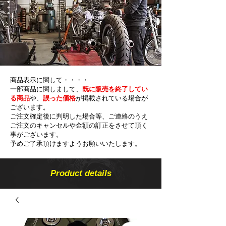
商品表示に関して・・・・
一部商品に関しまして、
既に販売を終了してい
る商品
や、
誤った価格
が掲載されている場合が
ございます。
ご注文確定後に判明した場合等、ご連絡のうえ
ご注文のキャンセルや金額の​訂正をさせて頂く
事がございます。
予めご了承頂けますようお願いいたします。
Product details