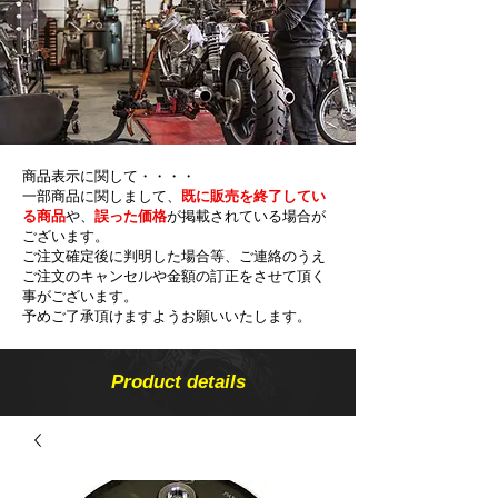
商品表示に関して・・・・
一部商品に関しまして、
既に販売を終了してい
る商品
や、
誤った価格
が掲載されている場合が
ございます。
ご注文確定後に判明した場合等、ご連絡のうえ
ご注文のキャンセルや金額の​訂正をさせて頂く
事がございます。
予めご了承頂けますようお願いいたします。
Product details