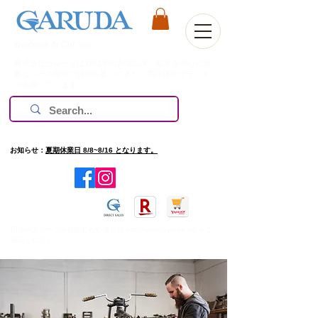
Welcome to Our Site
株式会社ガルーダは1981年の創業以来、欧米を中心に過
酷なレース環境で技術を磨いてきた、高評価のブランド
のみ扱っています。
お知らせ：
夏期休業日 8/8~8/16 となります。
​旧ホームページを確認したい場合は
http://www.garuda.ws
をご
確認ください。