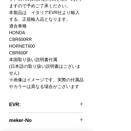
ますので予めご了承ください。

本製品は　イタリアEVR社より輸入
する、正規輸入品となります。　

適合車種

HONDA 

CBR600RR

HORNET600

CBR600F

本国取り扱い説明書付属

(日本語の取り扱い説明書はございま
せん)

※画像はイメージです。実際の付属品
やカラーは異なる場合がございます
EVR:
長年に渡るWSBKワールドスーパーバ
meker-No
イクWSSスーパースポーツ選手権参
戦の経験を活かすべく、1990年代に