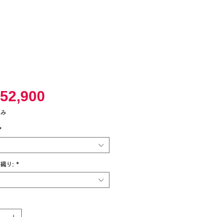
価
52,900
格
込み
*
織り:
*