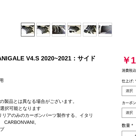
ANIGALE V4.S 2020~2021：サイド
￥1
消費税
用

仕上げ:
選択
の製品とは異なる場合がございます。

カーボン
が選択可能となります

選択
リリアのみのカーボンパーツ製作する、イタリ
ARBONVANI。

数量
*

