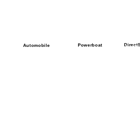
Direct
Powerboat
Automobile
■ SHOP
・ご利用
​・
GOODRIDGE
​・
SPRINTFILTER
​​・
特定商
​・
NEWTON
​・
STACK
・STACK
​・
GOODRIDGE
・
Yaho
・NARDI
・
NEWTON
​・
楽天市
・MARCO
​・
Air Garage
・
AirPontoon
・
COVERCAR
ON
営業時間：午前9：3
休業日：土日祝祭