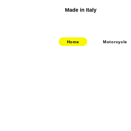
Made in Italy
Home
Motorcycle
​​・
bitubo
​・
HOME
​・
FRANDO
​・
ABOUT US
・
TERMIGNONI
・お問い合わせ
・
JETPRIME
​・
採用情報
・
TWM
​・
price-list
・STACK
・
SPEEDCARB
・
SURFLEX
・
CARBONVANI
・
EVR
​・
HAGON
・
GOODRIDGE
・
NEWTON
・
UPMAP
・
RABACONDA