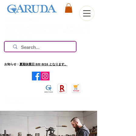
Welcome to Our Site
株式会社ガルーダは1981年の創業以来、欧米を中心に過
酷なレース環境で技術を磨いてきた、高評価のブランド
のみ扱っています。
お知らせ：
夏期休業日 8/8~8/16 となります。
​旧ホームページを確認したい場合は
http://www.garuda.ws
をご
確認ください。