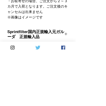
・お取寄せの場合、ご注文から２～３
カ月で入荷となります。ご注文後のキ
ャンセルは出来ません

※画像はイメージです
Sprintfilter国内正規輸入元ガル
ーダ 正規輸入品
特徴：
フィルターオイルの塗布不要！ 洗浄
はエアガンでゴミを吹き飛ばすだ
け！ 純正品を凌ぐ耐久性！ 既にモ
ーターサイクルレーシングでは輝かし
い戦歴をあげている、1952年にイタ
リアで生まれたエアフィルターメーカ
Home
DirectSales
ーです。
■ SHOP
​・
HOME
・ご利用案内
​・
ABOUT US
​​・
特定商取引法に基づく表記
・お問い合わせ