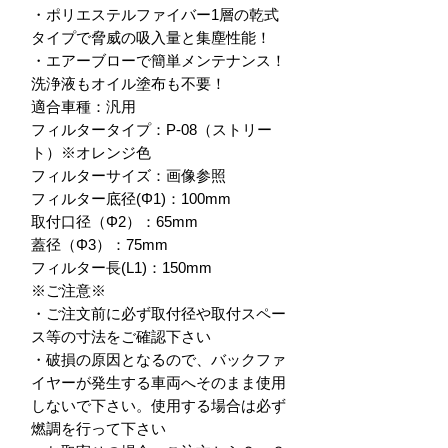
・ポリエステルファイバー1層の乾式
タイプで脅威の吸入量と集塵性能！

・エアーブローで簡単メンテナンス！
洗浄液もオイル塗布も不要！

適合車種：汎用

フィルタータイプ：P-08（ストリー
ト）※オレンジ色

フィルターサイズ：画像参照

フィルター底径(Φ1)：100mm

取付口径（Φ2）：65mm

蓋径（Φ3）：75mm

フィルター長(L1)：150mm

※ご注意※

・ご注文前に必ず取付径や取付スペー
ス等の寸法をご確認下さい

・破損の原因となるので、バックファ
イヤーが発生する車両へそのまま使用
しないで下さい。使用する場合は必ず
燃調を行って下さい
