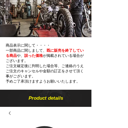
商品表示に関して・・・・
一部商品に関しまして、
既に販売を終了してい
る商品
や、
誤った価格
が掲載されている場合が
ございます。
ご注文確定後に判明した場合等、ご連絡のうえ
ご注文のキャンセルや金額の​訂正をさせて頂く
事がございます。
予めご了承頂けますようお願いいたします。
Product details