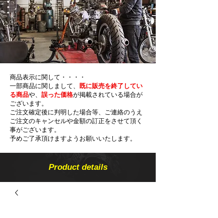
商品表示に関して・・・・
一部商品に関しまして、
既に販売を終了してい
る商品
や、
誤った価格
が掲載されている場合が
ございます。
ご注文確定後に判明した場合等、ご連絡のうえ
ご注文のキャンセルや金額の​訂正をさせて頂く
事がございます。
予めご了承頂けますようお願いいたします。
Product details