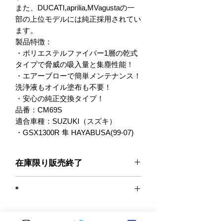
また、DUCATI,aprilia,MVagustaの一
部の上位モデルには純正採用されてい
ます。

製品特徴：

・ポリエステルファイバー1層の乾式
タイプで脅威の吸入量と集塵性能！

・エアーブローで簡単メンテナンス！
洗浄液もオイル塗布も不要！

・安心の純正交換タイプ！

品番：CM69S

適合車種：SUZUKI（スズキ）

・GSX1300R 隼 HAYABUSA(99-07)
在庫限り販売終了
*