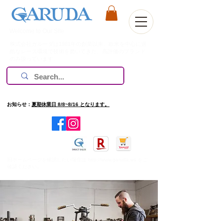
Welcome to Our Site
株式会社ガルーダは1981年の創業以来、欧米を中心に過
酷なレース環境で技術を磨いてきた、高評価のブランド
のみ扱っています。
お知らせ：
夏期休業日 8/8~8/16 となります。
​旧ホームページを確認したい場合は
http://www.garuda.ws
をご
確認ください。