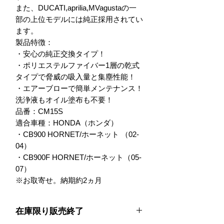
また、DUCATI,aprilia,MVagustaの一
部の上位モデルには純正採用されてい
ます。

製品特徴：

・安心の純正交換タイプ！

・ポリエステルファイバー1層の乾式
タイプで脅威の吸入量と集塵性能！

・エアーブローで簡単メンテナンス！
洗浄液もオイル塗布も不要！

品番：CM15S

適合車種：HONDA（ホンダ）

・CB900 HORNET/ホーネット （02-
04）

・CB900F HORNET/ホーネット（05-
07）

※お取寄せ。納期約2ヵ月
在庫限り販売終了