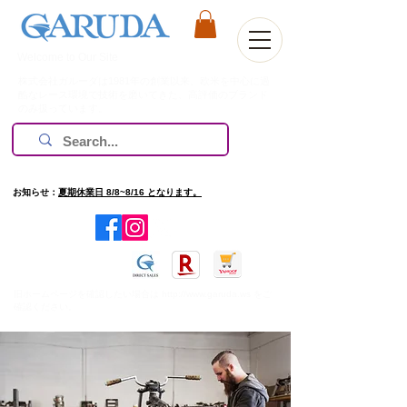
Welcome to Our Site
株式会社ガルーダは1981年の創業以来、欧米を中心に過
酷なレース環境で技術を磨いてきた、高評価のブランド
のみ扱っています。
お知らせ：
夏期休業日 8/8~8/16 となります。
​旧ホームページを確認したい場合は
http://www.garuda.ws
をご
確認ください。