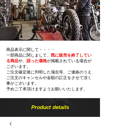
商品表示に関して・・・・
一部商品に関しまして、
既に販売を終了してい
る商品
や、
誤った価格
が掲載されている場合が
ございます。
ご注文確定後に判明した場合等、ご連絡のうえ
ご注文のキャンセルや金額の​訂正をさせて頂く
事がございます。
予めご了承頂けますようお願いいたします。
Product details