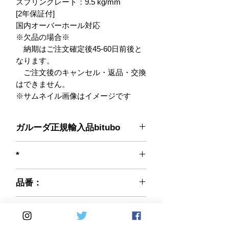
スプリングレート：9.5 kg/mm

[2年保証付]

国内オーバーホール対応

※欠品の場合※

　納期はご注文確定後45-60日前後と
なります。

　ご注文後のキャンセル・返品・交換
はできません。

※サムネイル画像はイメージです
ガルーダ正規輸入品bitubo
*
品番：
K0109CLU11
CODE:
革新的な独自の発想でサスペンション