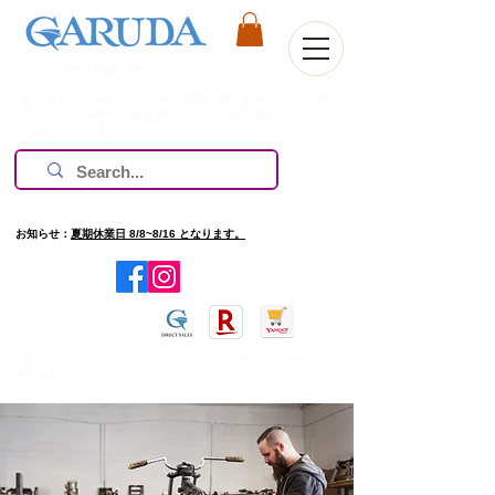
Welcome to Our Site
株式会社ガルーダは1981年の創業以来、欧米を中心に過
酷なレース環境で技術を磨いてきた、高評価のブランド
のみ扱っています。
お知らせ：
夏期休業日 8/8~8/16 となります。
​旧ホームページを確認したい場合は
http://www.garuda.ws
をご
確認ください。