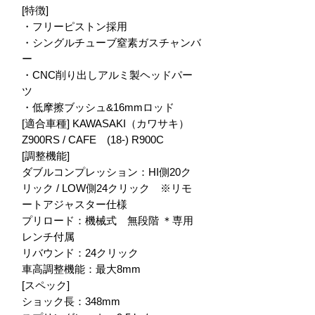
[特徴]

・フリーピストン採用

・シングルチューブ窒素ガスチャンバ
ー

・CNC削り出しアルミ製ヘッドパー
ツ

・低摩擦ブッシュ&16mmロッド

[適合車種] KAWASAKI（カワサキ）

Z900RS / CAFE　(18-) R900C

[調整機能]

ダブルコンプレッション：HI側20ク
リック / LOW側24クリック　※リモ
ートアジャスター仕様

プリロード：機械式　無段階 ＊専用
レンチ付属

リバウンド：24クリック

車高調整機能：最大8mm

[スペック]

ショック長：348mm
