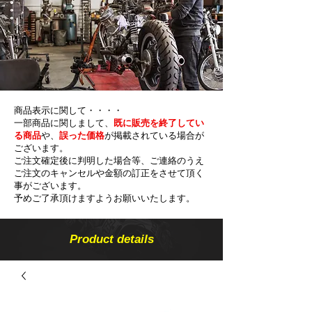
商品表示に関して・・・・
一部商品に関しまして、
既に販売を終了してい
る商品
や、
誤った価格
が掲載されている場合が
ございます。
ご注文確定後に判明した場合等、ご連絡のうえ
ご注文のキャンセルや金額の​訂正をさせて頂く
事がございます。
予めご了承頂けますようお願いいたします。
Product details