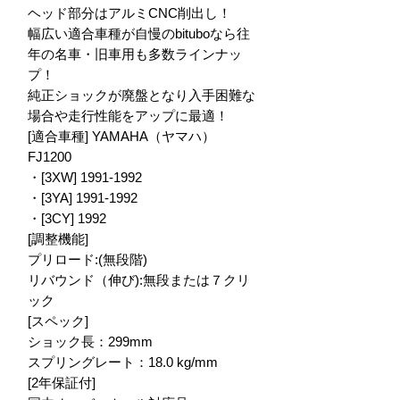
ヘッド部分はアルミCNC削出し！

幅広い適合車種が自慢のbituboなら往
年の名車・旧車用も多数ラインナッ
プ！

純正ショックが廃盤となり入手困難な
場合や走行性能をアップに最適！

[適合車種] YAMAHA（ヤマハ）

FJ1200

・[3XW] 1991-1992

・[3YA] 1991-1992

・[3CY] 1992

[調整機能]

プリロード:(無段階)

リバウンド（伸び):無段または７クリ
ック

[スペック]

ショック長：299mm

スプリングレート：18.0 kg/mm

[2年保証付]
