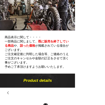
商品表示に関して・・・・
一部商品に関しまして、
既に販売を終了してい
る商品
や、
誤った価格
が掲載されている場合が
ございます。
ご注文確定後に判明した場合等、ご連絡のうえ
ご注文のキャンセルや金額の​訂正をさせて頂く
事がございます。
予めご了承頂けますようお願いいたします。
Product details