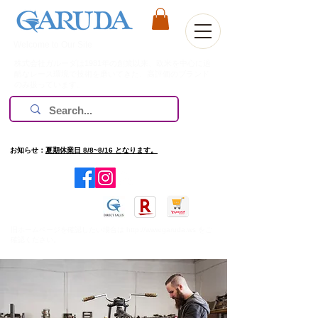
Welcome to Our Site
株式会社ガルーダは1981年の創業以来、欧米を中心に過
酷なレース環境で技術を磨いてきた、高評価のブランド
のみ扱っています。
お知らせ：
夏期休業日 8/8~8/16 となります。
​旧ホームページを確認したい場合は
http://www.garuda.ws
をご
確認ください。