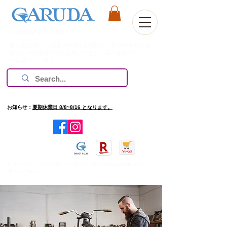
Welcome to Our Site
株式会社ガルーダは1981年の創業以来、欧米を中心に過
酷なレース環境で技術を磨いてきた、高評価のブランド
のみ扱っています。
お知らせ：
夏期休業日 8/8~8/16 となります。
​旧ホームページを確認したい場合は
http://www.garuda.ws
をご
確認ください。