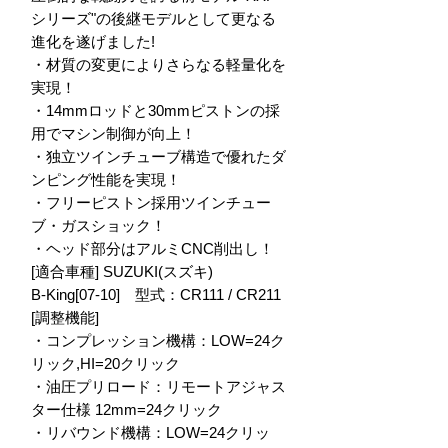
シリーズ"の後継モデルとして更なる
進化を遂げました!

・材質の変更によりさらなる軽量化を
実現！

・14mmロッドと30mmピストンの採
用でマシン制御が向上！

・独立ツインチューブ構造で優れたダ
ンピング性能を実現！

・フリーピストン採用ツインチュー
ブ・ガスショック！

・ヘッド部分はアルミCNC削出し！

[適合車種] SUZUKI(スズキ)

B-King[07-10]　型式：CR111 / CR211

[調整機能]

・コンプレッション機構：LOW=24ク
リック,HI=20クリック

・油圧プリロード：リモートアジャス
ター仕様 12mm=24クリック

・リバウンド機構：LOW=24クリッ