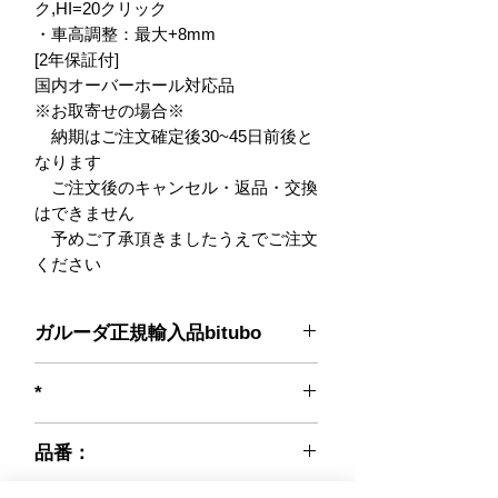
ク,HI=20クリック

・車高調整：最大+8mm

[2年保証付]

国内オーバーホール対応品

※お取寄せの場合※

　納期はご注文確定後30~45日前後と
なります

　ご注文後のキャンセル・返品・交換
はできません

　予めご了承頂きましたうえでご注文
ください
ガルーダ正規輸入品bitubo
*
品番：
S0089XXZ31