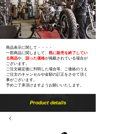
商品表示に関して・・・・
一部商品に関しまして、
既に販売を終了してい
る商品
や、
誤った価格
が掲載されている場合が
ございます。
ご注文確定後に判明した場合等、ご連絡のうえ
ご注文のキャンセルや金額の​訂正をさせて頂く
事がございます。
予めご了承頂けますようお願いいたします。
Product details