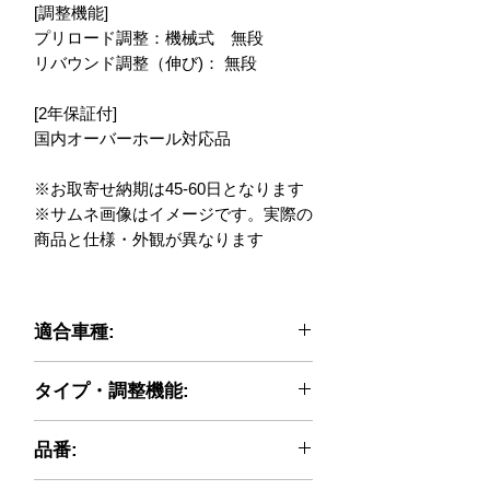
[調整機能]
プリロード調整：機械式　無段
リバウンド調整（伸び)： 無段
[2年保証付]
国内オーバーホール対応品
※お取寄せ納期は45-60日となります
※サムネ画像はイメージです。実際の
商品と仕様・外観が異なります
適合車種:
HONDA::CB500(PC32)_MY:1996~200
タイプ・調整機能:
0
HONDA::CB500(PC26)_MY:1993~199
Twinshocks adjustable: spring preload,
5
品番:
rebound, length 300mm, black spring