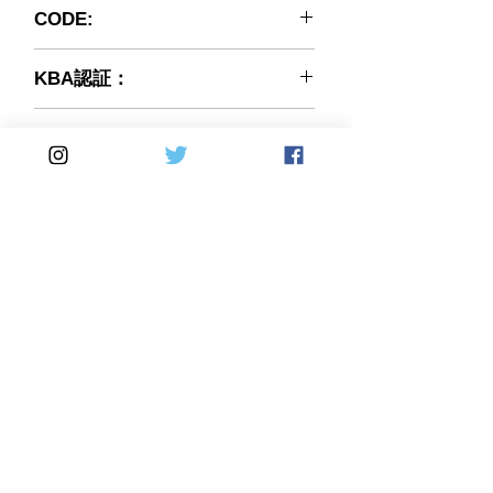
H0072WME02V2
CODE:
8033914203344
KBA認証：
TYPE:
WME02
Home
DirectSales
■ SHOP
​・
HOME
・ご利用案内
​・
ABOUT US
​​・
特定商取引法に基づく表記
・お問い合わせ
​・
採用情報
・
Yahoo!ショッピング店
​・
price-list
​・
楽天市場店