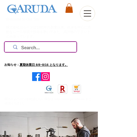
Welcome to Our Site
株式会社ガルーダは1981年の創業以来、欧米を中心に過
酷なレース環境で技術を磨いてきた、高評価のブランド
のみ扱っています。
お知らせ：
夏期休業日 8/8~8/16 となります。
​旧ホームページを確認したい場合は
http://www.garuda.ws
をご
確認ください。