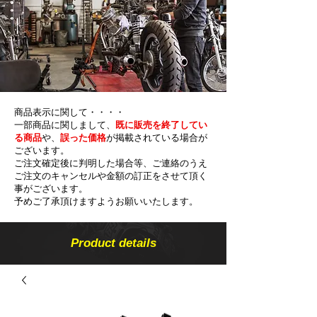
商品表示に関して・・・・
一部商品に関しまして、
既に販売を終了してい
る商品
や、
誤った価格
が掲載されている場合が
ございます。
ご注文確定後に判明した場合等、ご連絡のうえ
ご注文のキャンセルや金額の​訂正をさせて頂く
事がございます。
予めご了承頂けますようお願いいたします。
Product details