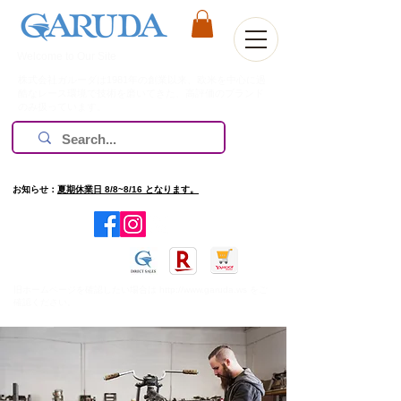
Welcome to Our Site
株式会社ガルーダは1981年の創業以来、欧米を中心に過
酷なレース環境で技術を磨いてきた、高評価のブランド
のみ扱っています。
お知らせ：
夏期休業日 8/8~8/16 となります。
​旧ホームページを確認したい場合は
http://www.garuda.ws
をご
確認ください。