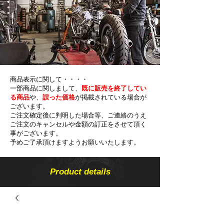
商品表示に関して・・・・
一部商品に関しまして、
既に販売を終了してい
る商品
や、
誤った価格
が掲載されている場合が
ございます。
ご注文確定後に判明した場合等、ご連絡のうえ
ご注文のキャンセルや金額の​訂正をさせて頂く
事がございます。
予めご了承頂けますようお願いいたします。
Product details