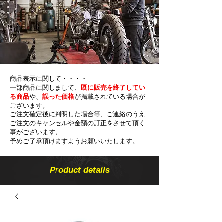
商品表示に関して・・・・
一部商品に関しまして、
既に販売を終了してい
る商品
や、
誤った価格
が掲載されている場合が
ございます。
ご注文確定後に判明した場合等、ご連絡のうえ
ご注文のキャンセルや金額の​訂正をさせて頂く
事がございます。
予めご了承頂けますようお願いいたします。
Product details