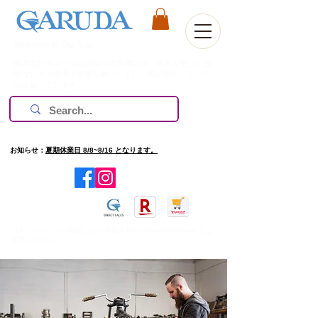
Welcome to Our Site
株式会社ガルーダは1981年の創業以来、欧米を中心に過
酷なレース環境で技術を磨いてきた、高評価のブランド
のみ扱っています。
お知らせ：
夏期休業日 8/8~8/16 となります。
​旧ホームページを確認したい場合は
http://www.garuda.ws
をご
確認ください。