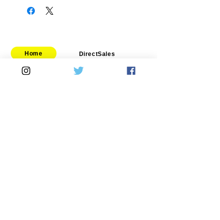
Home
DirectSales
■ SHOP
​・
HOME
・ご利用案内
​・
ABOUT US
​​・
特定商取引法に基づく表記
・お問い合わせ
​・
採用情報
・
Yahoo!ショッピング店
​・
price-list
​・
楽天市場店
Motorcycle
Automobile
​​・
bitubo
​・
SPRINTFILTER
​・
FRANDO
​・
STACK
・
TERMIGNONI
​・
GOODRIDGE
・
JETPRIME
・
NEWTON
・
TWM
​・
Air Garage