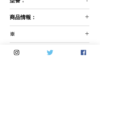
型番：
021-DM1712-15
商品情報：
※ご注文前に必ずお読みください※
※
弊社で輸入販売するCARBONVANI社
カーボン織り(編み方)：平織りを基本
商品は、入荷後に社内にて全品検査を
Made in Italy
として受注とさせて頂いております。
行っております。
綾織りの製品をご希望の際は、オプシ
気になる傷等があった場合は、画像撮
ョン欄にて 綾織り を選択しご注文
影等を行い、ご購入者様にご相談のう
してください。 価格の変更はありま
え了承を得られた場合に限り
せん。 受注確定後の変更は不可とな
出荷させて頂いております。
りますのでご注意ください。
※お取り寄せ（受注生産）と表示され
Home
DirectSales
る場合は、納期 60日前後を目処と
して手配させて頂いております。
■ SHOP
​・
HOME
・ご利用案内
お急ぎの等の場合は、ご注文確定時に
​・
ABOUT US
​​・
特定商取引法に基づく表記
・お問い合わせ
ご希望される納期等を記載頂けますよ
​・
採用情報
うお願いいたします。
・
Yahoo!ショッピング店
​・
price-list
​・
楽天市場店
(ご要望に沿えない場合はご注文をキ