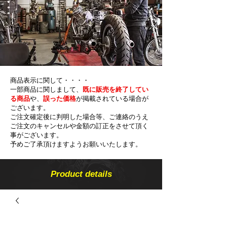
商品表示に関して・・・・
一部商品に関しまして、
既に販売を終了してい
る商品
や、
誤った価格
が掲載されている場合が
ございます。
ご注文確定後に判明した場合等、ご連絡のうえ
ご注文のキャンセルや金額の​訂正をさせて頂く
事がございます。
予めご了承頂けますようお願いいたします。
Product details