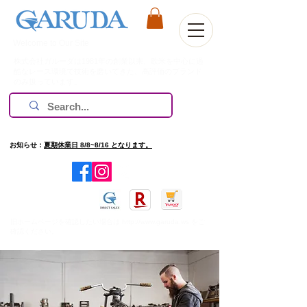
Welcome to Our Site
株式会社ガルーダは1981年の創業以来、欧米を中心に過
酷なレース環境で技術を磨いてきた、高評価のブランド
のみ扱っています。
お知らせ：
夏期休業日 8/8~8/16 となります。
​旧ホームページを確認したい場合は
http://www.garuda.ws
をご
確認ください。