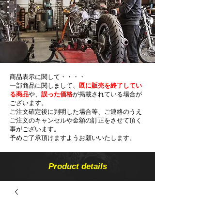
商品表示に関して・・・・
一部商品に関しまして、
既に販売を終了してい
る商品
や、
誤った価格
が掲載されている場合が
ございます。
ご注文確定後に判明した場合等、ご連絡のうえ
ご注文のキャンセルや金額の​訂正をさせて頂く
事がございます。
予めご了承頂けますようお願いいたします。
Product details