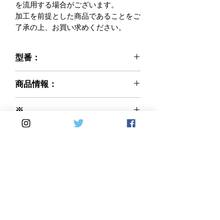
を流用する場合がございます。

加工を前提とした商品であることをご
了承の上、お買い求めください。
型番：
021-DM-07A
商品情報：
※ご注文前に必ずお読みください※
※
弊社で輸入販売するCARBONVANI社
カーボン織り(編み方)：平織りを基本
商品は、入荷後に社内にて全品検査を
Made in Italy
として受注とさせて頂いております。
行っております。
綾織りの製品をご希望の際は、オプシ
気になる傷等があった場合は、画像撮
ョン欄にて 綾織り を選択しご注文
影等を行い、ご購入者様にご相談のう
してください。 価格の変更はありま
え了承を得られた場合に限り
せん。 受注確定後の変更は不可とな
出荷させて頂いております。
りますのでご注意ください。
※お取り寄せ（受注生産）と表示され
Home
DirectSales