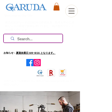
Welcome to Our Site
株式会社ガルーダは1981年の創業以来、欧米を中心に過
酷なレース環境で技術を磨いてきた、高評価のブランド
のみ扱っています。
お知らせ：
夏期休業日 8/8~8/16 となります。
​旧ホームページを確認したい場合は
http://www.garuda.ws
をご
確認ください。