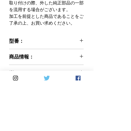
取り付けの際、外した純正部品の一部
を流用する場合がございます。

加工を前提とした商品であることをご
了承の上、お買い求めください。
型番：
021-DM82112-17T
商品情報：
※ご注文前に必ずお読みください※
※
弊社で輸入販売するCARBONVANI社
カーボン織り(編み方)：平織りを基本
商品は、入荷後に社内にて全品検査を
Made in Italy
として受注とさせて頂いております。
行っております。
綾織りの製品をご希望の際は、オプシ
気になる傷等があった場合は、画像撮
ョン欄にて 綾織り を選択しご注文
影等を行い、ご購入者様にご相談のう
してください。 価格の変更はありま
え了承を得られた場合に限り
せん。 受注確定後の変更は不可とな
出荷させて頂いております。
りますのでご注意ください。