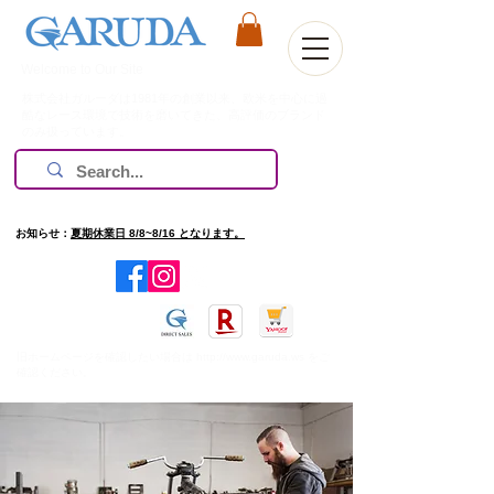
Welcome to Our Site
株式会社ガルーダは1981年の創業以来、欧米を中心に過
酷なレース環境で技術を磨いてきた、高評価のブランド
のみ扱っています。
お知らせ：
夏期休業日 8/8~8/16 となります。
​旧ホームページを確認したい場合は
http://www.garuda.ws
をご
確認ください。