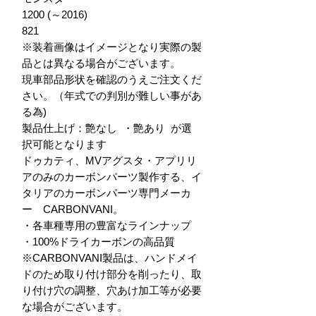
1200 (～2016)

821

※装着画像はイメージとなり実際の製
品とは異なる場合がございます。

現車部品形状を確認のうえご注文くだ
さい。（年式での判別が難しい事があ
る為)

製品仕上げ：艶なし  ・艶あり  が選
択可能となります

ドゥカティ、MVアグスタ・アプリリ
アのみのカーボンパーツ製作する、イ
タリアのカーボンパーツ専門メーカ
ー　CARBONVANI。

・各車種専用の豊富なラインナップ

・100%ドライカーボンの高品質

※CARBONVANI製品は、ハンドメイ
ドのため取り付け部分を削ったり、取
り付け穴の調整、穴あけ加工等が必要
な場合がございます。
