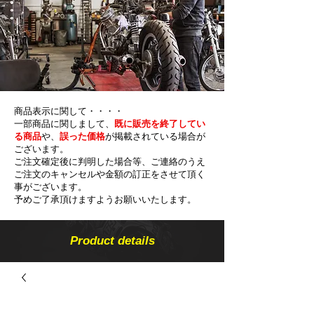
商品表示に関して・・・・
一部商品に関しまして、
既に販売を終了してい
る商品
や、
誤った価格
が掲載されている場合が
ございます。
ご注文確定後に判明した場合等、ご連絡のうえ
ご注文のキャンセルや金額の​訂正をさせて頂く
事がございます。
予めご了承頂けますようお願いいたします。
Product details