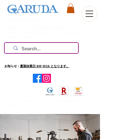
Welcome to Our Site
株式会社ガルーダは1981年の創業以来、欧米を中心に過
酷なレース環境で技術を磨いてきた、高評価のブランド
のみ扱っています。
お知らせ：
夏期休業日 8/8~8/16 となります。
​旧ホームページを確認したい場合は
http://www.garuda.ws
をご
確認ください。