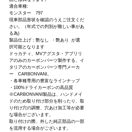
適合車種:

モンスター　797

現車部品形状を確認のうえご注文くだ
さい。（年式での判別が難しい事があ
る為)

製品仕上げ：艶なし  ・艶あり  が選
択可能となります

ドゥカティ、MVアグスタ・アプリリ
アのみのカーボンパーツ製作する、イ
タリアのカーボンパーツ専門メーカ
ー　CARBONVANI。

・各車種専用の豊富なラインナップ

・100%ドライカーボンの高品質

※CARBONVANI製品は、ハンドメイ
ドのため取り付け部分を削ったり、取
り付け穴の調整、穴あけ加工等が必要
な場合がございます。

取り付けの際、外した純正部品の一部
を流用する場合がございます。
