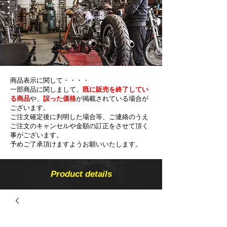
商品表示に関して・・・・
一部商品に関しまして、
既に販売を終了してい
る商品
や、
誤った価格
が掲載されている場合が
ございます。
ご注文確定後に判明した場合等、ご連絡のうえ
ご注文のキャンセルや金額の​訂正をさせて頂く
事がございます。
予めご了承頂けますようお願いいたします。
Product details