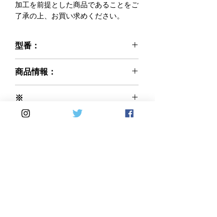
加工を前提とした商品であることをご
了承の上、お買い求めください。
型番：
021-DM797-14
商品情報：
※ご注文前に必ずお読みください※
※
弊社で輸入販売するCARBONVANI社
カーボン織り(編み方)：平織りを基本
商品は、入荷後に社内にて全品検査を
Made in Italy
として受注とさせて頂いております。
行っております。
綾織りの製品をご希望の際は、オプシ
気になる傷等があった場合は、画像撮
ョン欄にて 綾織り を選択しご注文
影等を行い、ご購入者様にご相談のう
してください。 価格の変更はありま
え了承を得られた場合に限り
せん。 受注確定後の変更は不可とな
出荷させて頂いております。
りますのでご注意ください。
※お取り寄せ（受注生産）と表示され
Home
DirectSales
る場合は、納期 60日前後を目処と