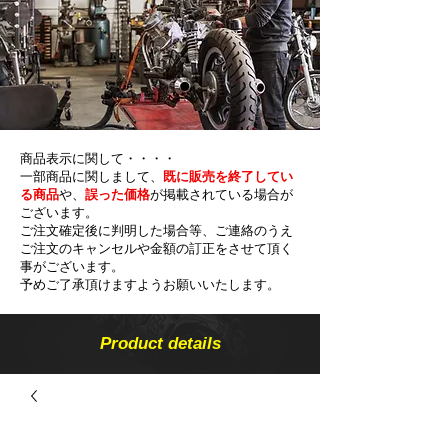
商品表示に関して・・・・
一部商品に関しまして、
既に販売を終了してい
る商品
や、
誤った価格
が掲載されている場合が
ございます。
ご注文確定後に判明した場合等、ご連絡のうえ
ご注文のキャンセルや金額の​訂正をさせて頂く
事がございます。
予めご了承頂けますようお願いいたします。
Product details