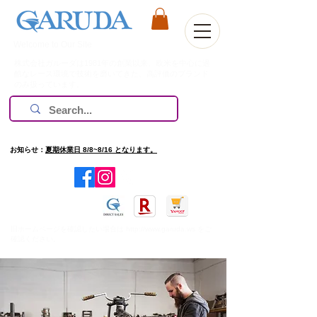
Welcome to Our Site
株式会社ガルーダは1981年の創業以来、欧米を中心に過
酷なレース環境で技術を磨いてきた、高評価のブランド
のみ扱っています。
お知らせ：
夏期休業日 8/8~8/16 となります。
​旧ホームページを確認したい場合は
http://www.garuda.ws
をご
確認ください。