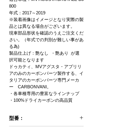
800 

年式：2017～2019

※装着画像はイメージとなり実際の製
品とは異なる場合がございます。

現車部品形状を確認のうえご注文くだ
さい。（年式での判別が難しい事があ
る為)

製品仕上げ：艶なし  ・艶あり  が選
択可能となります

ドゥカティ、MVアグスタ・アプリリ
アのみのカーボンパーツ製作する、イ
タリアのカーボンパーツ専門メーカ
ー　CARBONVANI。

・各車種専用の豊富なラインナップ

・100%ドライカーボンの高品質
型番：
021-MB317-18