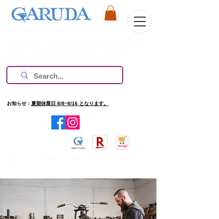
Welcome to Our Site
株式会社ガルーダは1981年の創業以来、欧米を中心に過
酷なレース環境で技術を磨いてきた、高評価のブランド
のみ扱っています。
お知らせ：
夏期休業日 8/8~8/16 となります。
​旧ホームページを確認したい場合は
http://www.garuda.ws
をご
確認ください。