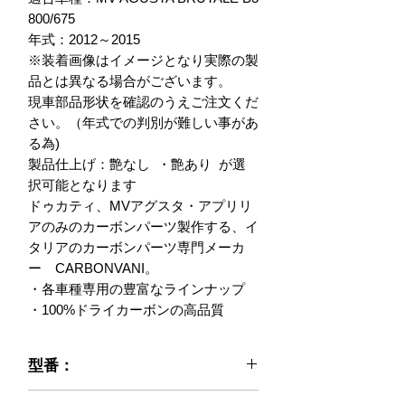
800/675 

年式：2012～2015

※装着画像はイメージとなり実際の製
品とは異なる場合がございます。

現車部品形状を確認のうえご注文くだ
さい。（年式での判別が難しい事があ
る為)

製品仕上げ：艶なし  ・艶あり  が選
択可能となります

ドゥカティ、MVアグスタ・アプリリ
アのみのカーボンパーツ製作する、イ
タリアのカーボンパーツ専門メーカ
ー　CARBONVANI。

・各車種専用の豊富なラインナップ

・100%ドライカーボンの高品質
型番：
021-MB3-16