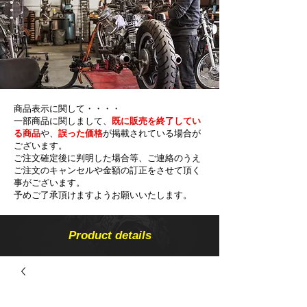
商品表示に関して・・・・
一部商品に関しまして、
既に販売を終了してい
る商品
や、
誤った価格
が掲載されている場合が
ございます。
ご注文確定後に判明した場合等、ご連絡のうえ
ご注文のキャンセルや金額の​訂正をさせて頂く
事がございます。
予めご了承頂けますようお願いいたします。
Product details