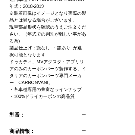
年式：2018-2019

※装着画像はイメージとなり実際の製
品とは異なる場合がございます。

現車部品形状を確認のうえご注文くだ
さい。（年式での判別が難しい事があ
る為)

製品仕上げ：艶なし  ・艶あり  が選
択可能となります

ドゥカティ、MVアグスタ・アプリリ
アのみのカーボンパーツ製作する、イ
タリアのカーボンパーツ専門メーカ
ー　CARBONVANI。

・各車種専用の豊富なラインナップ

・100%ドライカーボンの高品質
型番：
021-MD18-26P
商品情報：