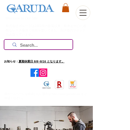
Welcome to Our Site
株式会社ガルーダは1981年の創業以来、欧米を中心に過
酷なレース環境で技術を磨いてきた、高評価のブランド
のみ扱っています。
お知らせ：
夏期休業日 8/8~8/16 となります。
​旧ホームページを確認したい場合は
http://www.garuda.ws
をご
確認ください。