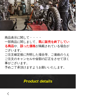
商品表示に関して・・・・
一部商品に関しまして、
既に販売を終了してい
る商品
や、
誤った価格
が掲載されている場合が
ございます。
ご注文確定後に判明した場合等、ご連絡のうえ
ご注文のキャンセルや金額の​訂正をさせて頂く
事がございます。
予めご了承頂けますようお願いいたします。
Product details