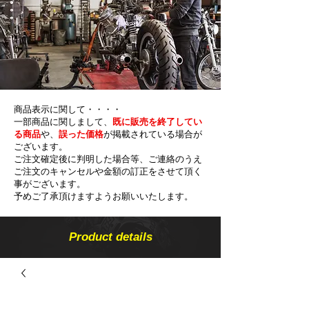
商品表示に関して・・・・
一部商品に関しまして、
既に販売を終了してい
る商品
や、
誤った価格
が掲載されている場合が
ございます。
ご注文確定後に判明した場合等、ご連絡のうえ
ご注文のキャンセルや金額の​訂正をさせて頂く
事がございます。
予めご了承頂けますようお願いいたします。
Product details