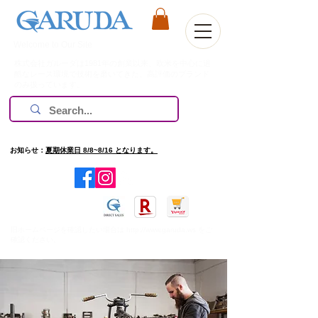
Welcome to Our Site
株式会社ガルーダは1981年の創業以来、欧米を中心に過
酷なレース環境で技術を磨いてきた、高評価のブランド
のみ扱っています。
お知らせ：
夏期休業日 8/8~8/16 となります。
​旧ホームページを確認したい場合は
http://www.garuda.ws
をご
確認ください。