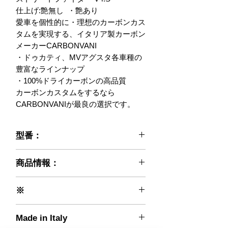
仕上げ:艶無し  ・艶あり

愛車を個性的に・理想のカーボンカス
タムを実現する、イタリア製カーボン
メーカーCARBONVANI

・ドゥカティ、MVアグスタ各車種の
豊富なラインナップ

・100%ドライカーボンの高品質

カーボンカスタムをするなら
CARBONVANIが最良の選択です。
型番：
021-DV4ST-03
商品情報：
※ご注文前に必ずお読みください※
※
弊社で輸入販売するCARBONVANI社
カーボン織り(編み方)：平織りを基本
商品は、入荷後に社内にて全品検査を
Made in Italy
として受注とさせて頂いております。
行っております。