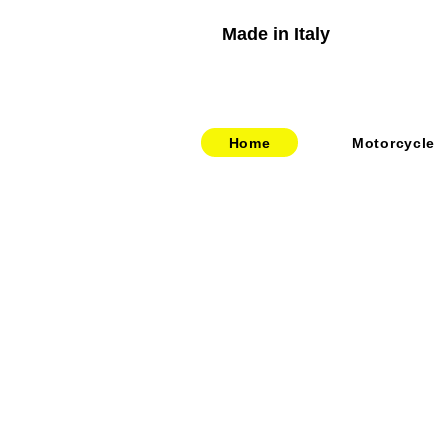
Made in Italy
Home
Motorcycle
​​・
bitubo
​・
HOME
​・
FRANDO
​・
ABOUT US
・
TERMIGNONI
・お問い合わせ
・
JETPRIME
​・
採用情報
・
TWM
​・
price-list
・STACK
・
SPEEDCARB
・
SURFLEX
・
CARBONVANI
・
EVR
​・
HAGON
・
GOODRIDGE
・
NEWTON
・
UPMAP
・
RABACONDA