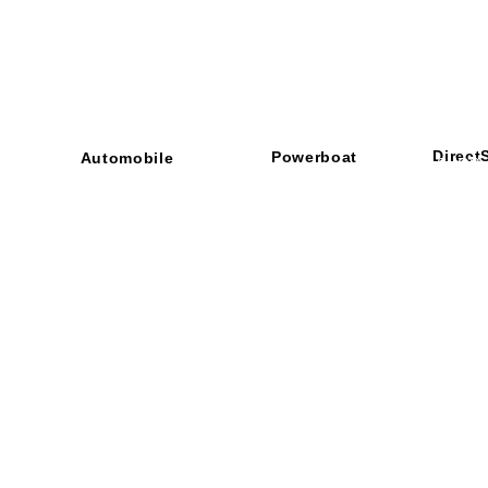
Direct
Powerboat
Automobile
■ SHOP
・ご利用
​・
GOODRIDGE
​・
SPRINTFILTER
​​・
特定商
​・
NEWTON
​・
STACK
・STACK
​・
GOODRIDGE
・
Yaho
・NARDI
・
NEWTON
​・
楽天市
・MARCO
​・
Air Garage
・
AirPontoon
・
COVERCAR
ON
営業時間：午前9：3
休業日：土日祝祭