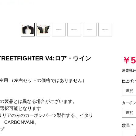
STREETFIGHTER V4:ロア・ウイン
￥5
消費税
グ　左用 （左右セットの価格ではありません）

仕上げ:
選択
の製品とは異なる場合がございます。

カーボン
が選択可能となります

選択
リリアのみのカーボンパーツ製作する、イタリ
ARBONVANI。

数量
*

