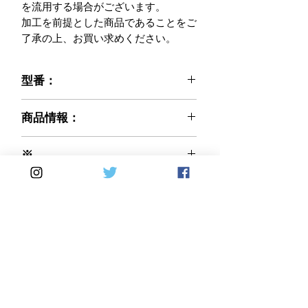
を流用する場合がございます。

加工を前提とした商品であることをご
了承の上、お買い求めください。
型番：
021-DV4ST23-17
商品情報：
※ご注文前に必ずお読みください※
※
弊社で輸入販売するCARBONVANI社
カーボン織り(編み方)：平織りを基本
商品は、入荷後に社内にて全品検査を
Made in Italy
として受注とさせて頂いております。
行っております。
綾織りの製品をご希望の際は、オプシ
気になる傷等があった場合は、画像撮
ョン欄にて 綾織り を選択しご注文
影等を行い、ご購入者様にご相談のう
してください。 価格の変更はありま
え了承を得られた場合に限り
せん。 受注確定後の変更は不可とな
出荷させて頂いております。
りますのでご注意ください。
※お取り寄せ（受注生産）と表示され
Home
DirectSales