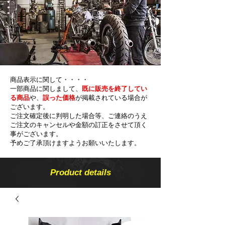
商品表示に関して・・・・
一部商品に関しまして、
既に販売を終了してい
る商品
や、
誤った価格
が掲載されている場合が
ございます。
ご注文確定後に判明した場合等、ご連絡のうえ
ご注文のキャンセルや金額の​訂正をさせて頂く
事がございます。
予めご了承頂けますようお願いいたします。
Product details