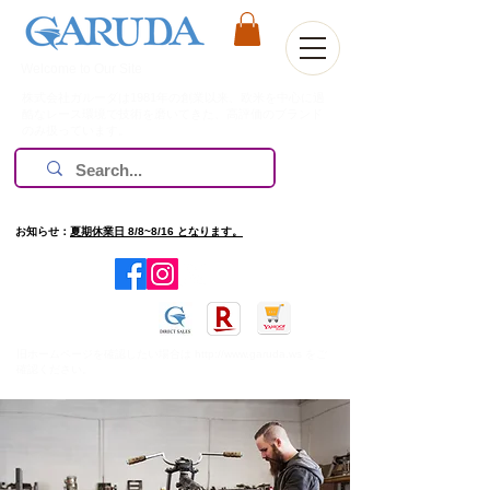
Welcome to Our Site
株式会社ガルーダは1981年の創業以来、欧米を中心に過
酷なレース環境で技術を磨いてきた、高評価のブランド
のみ扱っています。
お知らせ：
夏期休業日 8/8~8/16 となります。
​旧ホームページを確認したい場合は
http://www.garuda.ws
をご
確認ください。