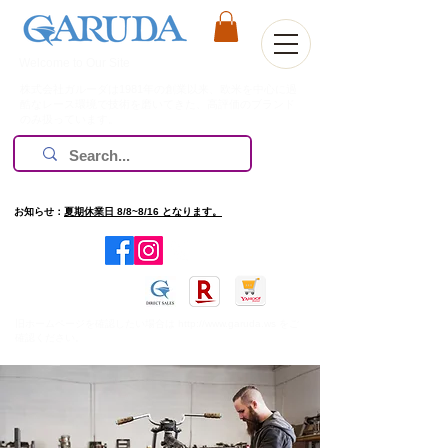
Welcome to Our Site
株式会社ガルーダは1981年の創業以来、欧米を中心に過
酷なレース環境で技術を磨いてきた、高評価のブランド
のみ扱っています。
お知らせ：
夏期休業日 8/8~8/16 となります。
​旧ホームページを確認したい場合は
http://www.garuda.ws
をご
確認ください。