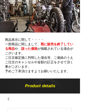
商品表示に関して・・・・
一部商品に関しまして、
既に販売を終了してい
る商品
や、
誤った価格
が掲載されている場合が
ございます。
ご注文確定後に判明した場合等、ご連絡のうえ
ご注文のキャンセルや金額の​訂正をさせて頂く
事がございます。
予めご了承頂けますようお願いいたします。
Product details