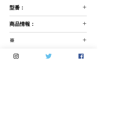
型番：
021-DV4ST23-37DP
商品情報：
※ご注文前に必ずお読みください※
※
弊社で輸入販売するCARBONVANI社
カーボン織り(編み方)：平織りを基本
商品は、入荷後に社内にて全品検査を
Made in Italy
として受注とさせて頂いております。
行っております。
綾織りの製品をご希望の際は、オプシ
気になる傷等があった場合は、画像撮
ョン欄にて 綾織り を選択しご注文
影等を行い、ご購入者様にご相談のう
してください。 価格の変更はありま
え了承を得られた場合に限り
せん。 受注確定後の変更は不可とな
出荷させて頂いております。
りますのでご注意ください。
※お取り寄せ（受注生産）と表示され
Home
DirectSales
る場合は、納期 60日前後を目処と
して手配させて頂いております。
■ SHOP
​・
HOME
・ご利用案内
お急ぎの等の場合は、ご注文確定時に
​・
ABOUT US
​​・
特定商取引法に基づく表記
・お問い合わせ
ご希望される納期等を記載頂けますよ
​・
採用情報
うお願いいたします。
・
Yahoo!ショッピング店